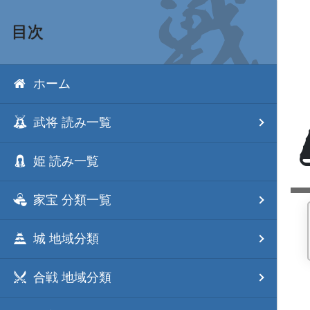
目次
ホーム
武将 読み一覧
姫 読み一覧
家宝 分類一覧
城 地域分類
合戦 地域分類