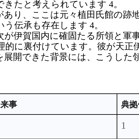
きたと考えられています 4。
があり、ここは元々植田氏館の跡
う伝承も存在します 4。
次が伊賀国内に確固たる所領と軍
理的に裏付けています。彼が天正
を展開できた背景には、こうした
出来事
典拠
1