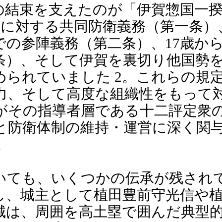
体の結束を支えたのが「伊賀惣国一
攻に対する共同防衛義務（第一条）
の参陣義務（第二条）、17歳から
条）、そして伊賀を裏切り他国勢
められていました 2。これらの規
力、そして高度な組織性をもって
がその指導者層である十二評定衆
と防衛体制の維持・運営に深く関
。
いても、いくつかの伝承が残され
し、城主として植田豊前守光信や
の城は、周囲を高土塁で囲んだ典型