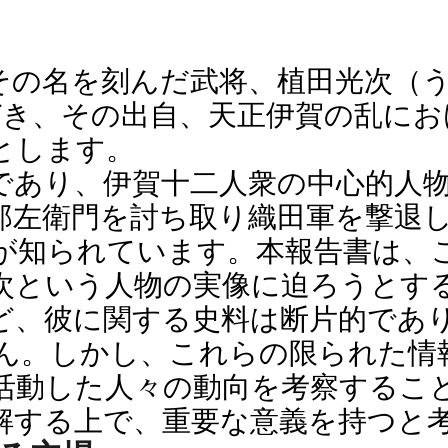
その名を刻んだ武将、植田光次（
づき、その出自、天正伊賀の乱に
とします。
であり、伊賀十二人衆の中心的人
郎左衛門を討ち取り織田軍を撃退
が知られています。本報告書は、
次という人物の実像に迫ろうとす
ど、彼に関する史料は断片的であ
ん。しかし、これらの限られた情
活動した人々の動向を考察するこ
解する上で、重要な意義を持つと