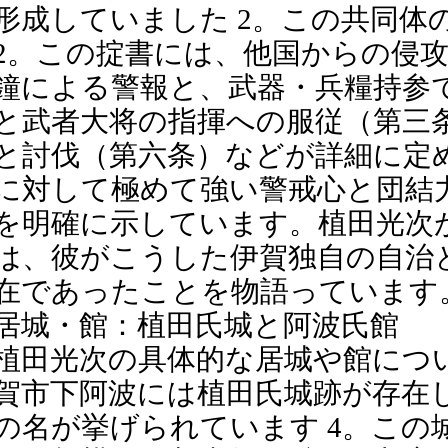
形成していました 2。この共同
2。この掟書には、他国からの侵
鐘による警報と、武器・兵糧持参で
と武者大将の指揮への服従（第三
と討伐（第六条）などが詳細に定
に対して極めて強い警戒心と団結
を明確に示しています。植田光次
は、彼がこうした伊賀独自の自治
在であったことを物語っています
居城・館：植田氏城と阿波氏館
植田光次の具体的な居城や館につ
賀市下阿波には植田氏城跡が存在
の名が挙げられています 4。こ