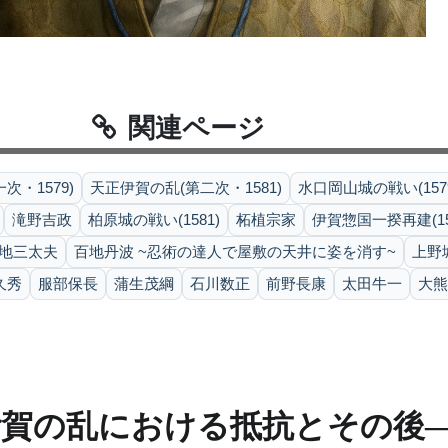
関連ページ
次・1579)
天正伊賀の乱(第二次・1581)
水口岡山城の戦い(157
滝野吉政
柏原城の戦い(1581)
柘植宗家
伊賀惣国一揆再建(15
地三太夫
百地丹波 ~忍術の達人で屋敷の天井に姿を消す~
上野
久秀
服部保長
蒲生茂綱
石川数正
前野長康
太田牛一
大熊
伊賀の乱における抵抗とその後