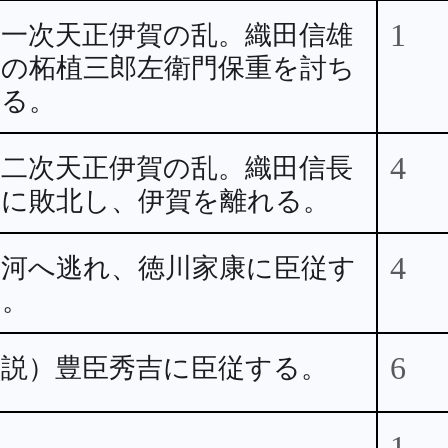
1
第一次天正伊賀の乱。織田信雄
軍の柘植三郎左衛門保重を討ち
取る。
4
第二次天正伊賀の乱。織田信長
軍に敗北し、伊賀を離れる。
4
三河へ逃れ、徳川家康に臣従す
る。
6
（説）豊臣秀吉に臣従する。
1