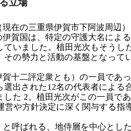
ける立場
（現在の三重県伊賀市下阿波周辺
代の伊賀国は、特定の守護大名によ
していました。植田光次もそうし
、その勢力と活動の基盤となって
伊賀十二評定衆とも）の一員であっ
ら選出された12名の代表者による
ました 2。植田光次がこの一員で
運営や方針決定に深く関与する指
」と呼ばれる、地侍層を中心とし