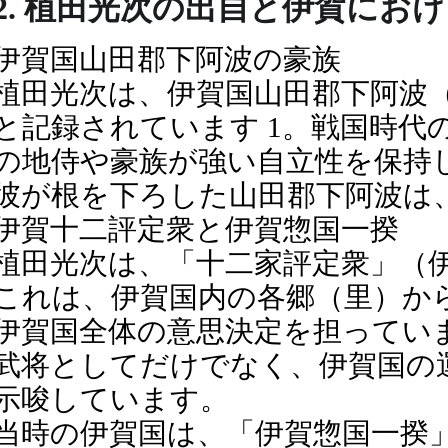
2. 植田光次の出自と伊賀にお
伊賀国山田郡下阿波の豪族
植田光次は、伊賀国山田郡下阿波
と記録されています 1。戦国時
の地侍や豪族が強い自立性を保持
彼が根を下ろした山田郡下阿波は
伊賀十二評定衆と伊賀惣国一揆
植田光次は、「十二家評定衆」（
これは、伊賀国内の各郷（里）か
伊賀国全体の意思決定を担ってい
武将としてだけでなく、伊賀国の
示唆しています。
当時の伊賀国は、「伊賀惣国一揆