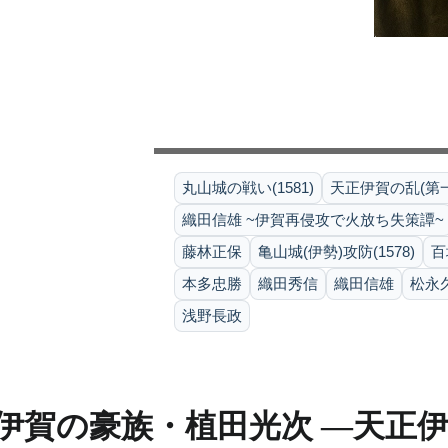
丸山城の戦い(1581)
天正伊賀の乱(第一
織田信雄 ~伊賀再侵攻で火放ち失策譚~
藤林正保
亀山城(伊勢)攻防(1578)
百
本多忠勝
織田秀信
織田信雄
松永
浅野長政
伊賀の豪族・植田光次 ―天正