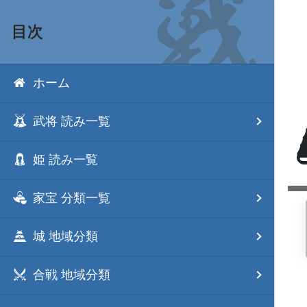
目次
ホーム
武将 読み一覧
姫 読み一覧
家宝 分類一覧
城 地域分類
合戦 地域分類