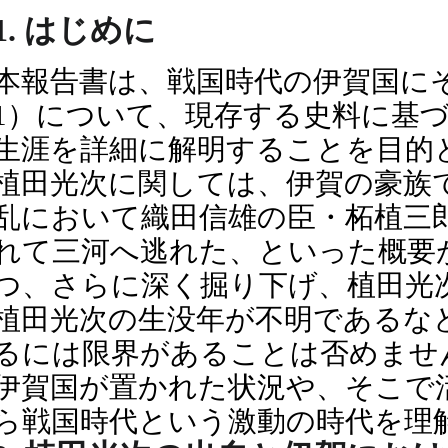
1. はじめに
本報告書は、戦国時代の伊賀国に
1）について、現存する史料に基
生涯を詳細に解明することを目的
植田光次に関しては、伊賀の豪族
乱において織田信雄の臣・柘植三
れて三河へ逃れた、といった概要
つ、さらに深く掘り下げ、植田光
植田光次の生没年が不明であるな
るには限界があることは否めませ
伊賀国が置かれた状況や、そこで
ら戦国時代という激動の時代を理