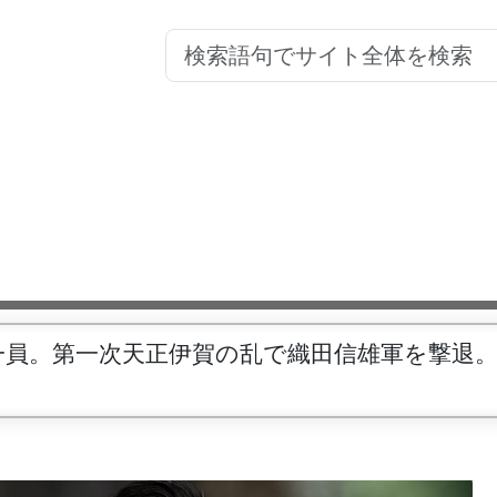
一員。第一次天正伊賀の乱で織田信雄軍を撃退