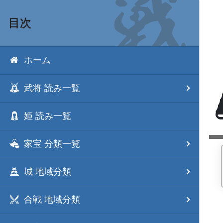
目次
ホーム
武将 読み一覧
姫 読み一覧
家宝 分類一覧
城 地域分類
合戦 地域分類