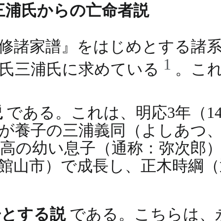
三浦氏からの亡命者説
修諸家譜』をはじめとする諸
1
平氏三浦氏に求めている
。こ
説
である。これは、明応3年（1
が養子の三浦義同（よしあつ
高の幼い息子（通称：弥次郎
館山市）で成長し、正木時綱（
子とする説
である。こちらは、永