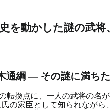
国史を動かした謎の武
通綱 ― その謎に満ち
の転換点に、一人の武将の名
見氏の家臣として知られながら