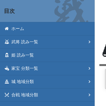
目次
ホーム
武将 読み一覧
姫 読み一覧
家宝 分類一覧
城 地域分類
合戦 地域分類