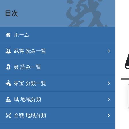
目次
ホーム
武将 読み一覧
姫 読み一覧
家宝 分類一覧
城 地域分類
合戦 地域分類