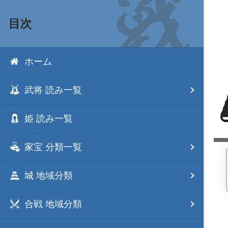
目次
ホーム
武将 読み一覧
姫 読み一覧
家宝 分類一覧
城 地域分類
合戦 地域分類