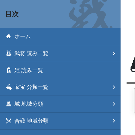
目次
ホーム
武将 読み一覧
姫 読み一覧
家宝 分類一覧
城 地域分類
合戦 地域分類