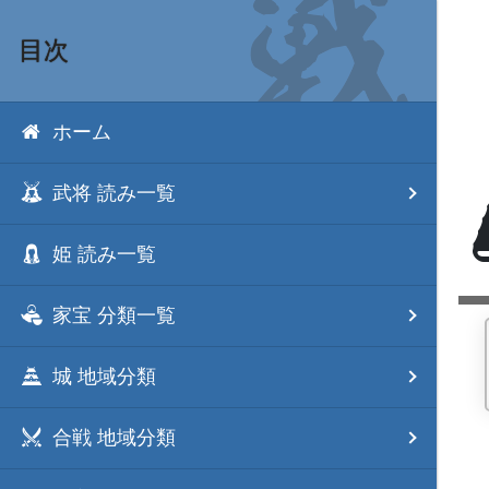
目次
ホーム
武将 読み一覧
姫 読み一覧
家宝 分類一覧
城 地域分類
合戦 地域分類