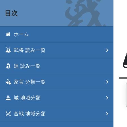
目次
ホーム
武将 読み一覧
姫 読み一覧
家宝 分類一覧
城 地域分類
合戦 地域分類