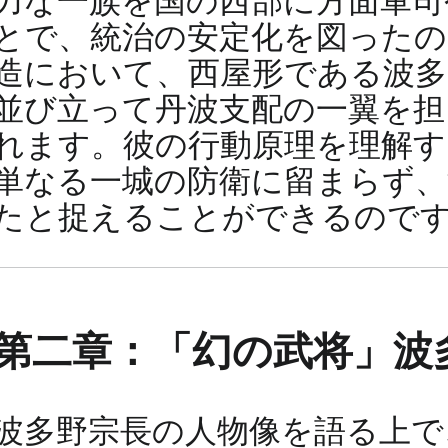
力な一族を国の西部に方面軍司
とで、統治の安定化を図った
造において、西屋形である波多
並び立って丹波支配の一翼を担
れます。彼の行動原理を理解す
単なる一城の防衛に留まらず、
たと捉えることができるので
第二章：「幻の武将」波多
波多野宗長の人物像を語る上で