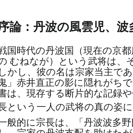
序論：丹波の風雲児、波
戦国時代の丹波国（現在の京都
の むねなが）という武将は、
しかし、彼の名は宗家当主であ
鬼」赤井直正の影に隠れがちで
書は、現存する断片的な記録や
長という一人の武将の真の姿
一般的に宗長は、「丹波波多野