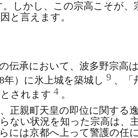
す。しかし、この宗高こそが、
要因と言えます。
の伝承において、波多野宗高
9
38年）に氷上城を築城し
、「
4
たとされます
。
、正親町天皇の即位に関する
らない状況を知った宗高は、
らには京都へ上って警護の任