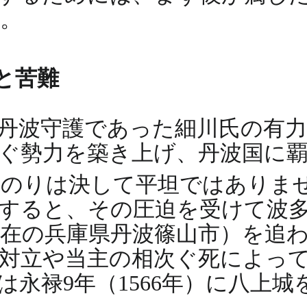
。
頭と苦難
丹波守護であった細川氏の有
ぐ勢力を築き上げ、丹波国に
道のりは決して平坦ではありま
すると、その圧迫を受けて波
在の兵庫県丹波篠山市）を追
対立や当主の相次ぐ死によっ
永禄9年（1566年）に八上