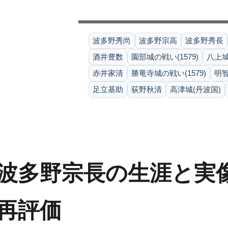
波多野秀尚
波多野宗高
波多野秀長
酒井豊数
園部城の戦い(1579)
八上城の
赤井家清
勝竜寺城の戦い(1579)
明
足立基助
荻野秋清
高津城(丹波国)
波多野宗長の生涯と実
再評価