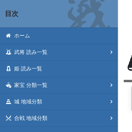
目次
ホーム
武将 読み一覧
姫 読み一覧
家宝 分類一覧
城 地域分類
合戦 地域分類