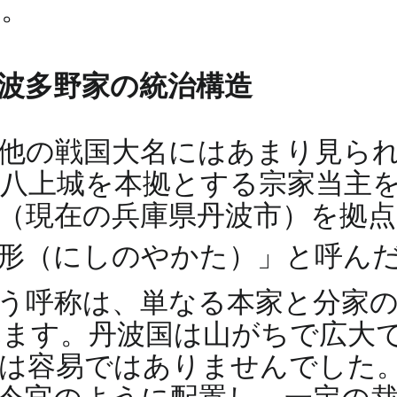
6
。
― 波多野家の統治構造
他の戦国大名にはあまり見ら
八上城を本拠とする宗家当主
（現在の兵庫県丹波市）を拠
屋形（にしのやかた）」と呼ん
う呼称は、単なる本家と分家
ます。丹波国は山がちで広大
は容易ではありませんでした