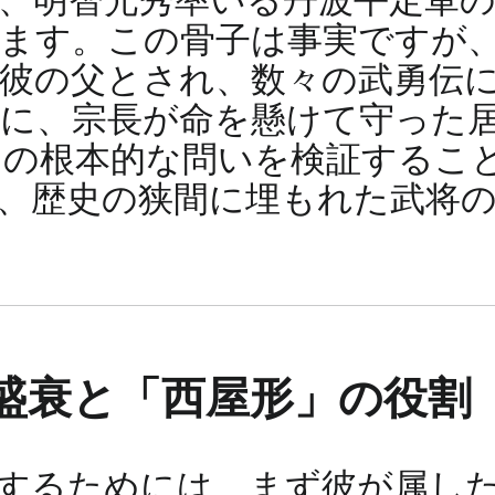
、明智光秀率いる丹波平定軍の
ます。この骨子は事実ですが
彼の父とされ、数々の武勇伝
に、宗長が命を懸けて守った
らの根本的な問いを検証するこ
、歴史の狭間に埋もれた武将
盛衰と「西屋形」の役割
するためには、まず彼が属し