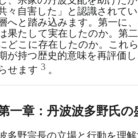
し、宗家の丹波支配を助けたが
共々自害した」と認識されてい
層へと踏み込みます。第一に、
は果たして実在したのか。第二
にどこに存在したのか。これ
期が持つ歴史的意味を再評価し
3
らせます
。
第一章：丹波波多野氏の
波多野宗長の立場と行動を理解