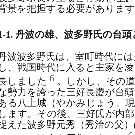
背景を把握する必要があります
1-1. 丹波の雄、波多野氏の台
丹波波多野氏は、室町時代には
し、戦国時代に入ると主家を凌
6
長しました
。しかし、その
な勢力を誇った三好長慶が台頭
ある八上城（やかみじょう、現
します。その後、三好氏が内部
捉えた波多野元秀（秀治の父）は