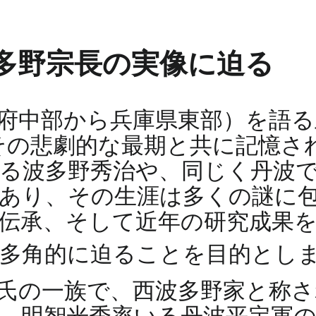
多野宗長の実像に迫る
府中部から兵庫県東部）を語る
その悲劇的な最期と共に記憶さ
る波多野秀治や、同じく丹波
あり、その生涯は多くの謎に
伝承、そして近年の研究成果
に多角的に迫ることを目的とし
氏の一族で、西波多野家と称さ