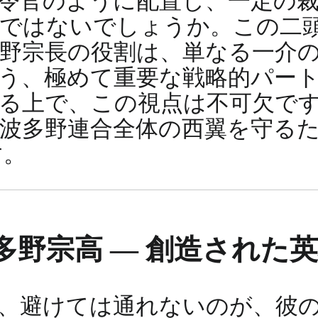
令官のように配置し、一定の
のではないでしょうか。この二
野宗長の役割は、単なる一介
う、極めて重要な戦略的パー
る上で、この視点は不可欠で
波多野連合全体の西翼を守る
す。
野宗高 ― 創造された
、避けては通れないのが、彼