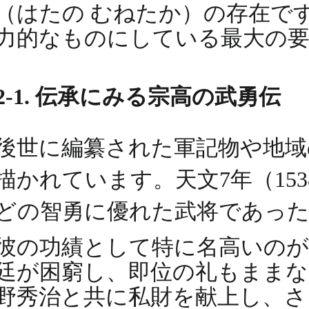
（はたの むねたか）の存在で
力的なものにしている最大の
2-1. 伝承にみる宗高の武勇伝
後世に編纂された軍記物や地域
描かれています。天文7年（15
どの智勇に優れた武将であっ
彼の功績として特に名高いのが
廷が困窮し、即位の礼もままな
野秀治と共に私財を献上し、さ