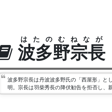
はたのむねなが
波多野宗長
波多野宗長は丹波波多野氏の「西屋形」と
明。宗長は羽柴秀長の降伏勧告を拒否し、