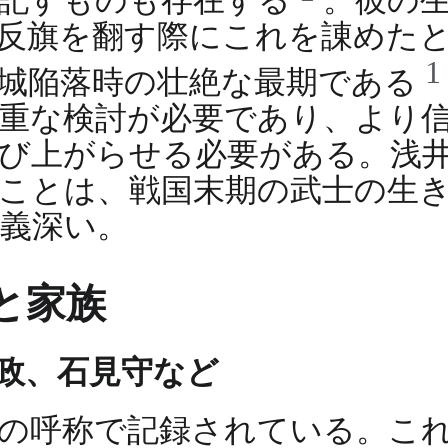
と記すものも存在する
。彼の
反旗を翻す際にこれを諌めた
谷城陥落時の壮絶な最期である
重な検討が必要であり、より
び上がらせる必要がある。浅
ことは、戦国末期の武士の生
義深い。
と家族
親政、石見守など
の呼称で記録されている。こ