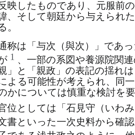
反映したものであり、元服前の
諱、そして朝廷から与えられ
る。
通称は「与次（與次）」であ
1
が
、一部の系図や養源院関
親」と「親政」の表記の揺れは
による可能性が考えられ、同
のかについては慎重な検討を
官位としては「石見守（いわみ
文書といった一次史料から確