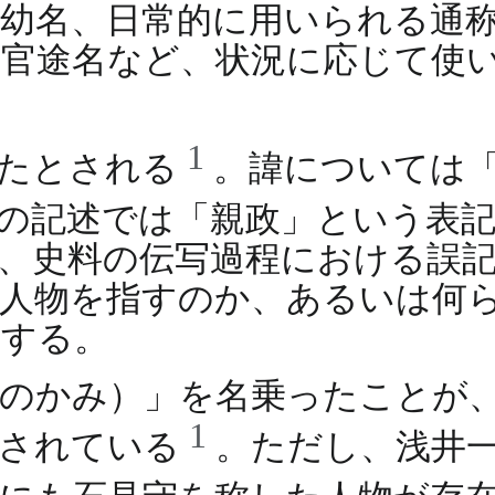
幼名、日常的に用いられる通
た官途名など、状況に応じて使
1
ったとされる
。諱については
連の記述では「親政」という表
、史料の伝写過程における誤
一人物を指すのか、あるいは何
要する。
のかみ）」を名乗ったことが
1
認されている
。ただし、浅井