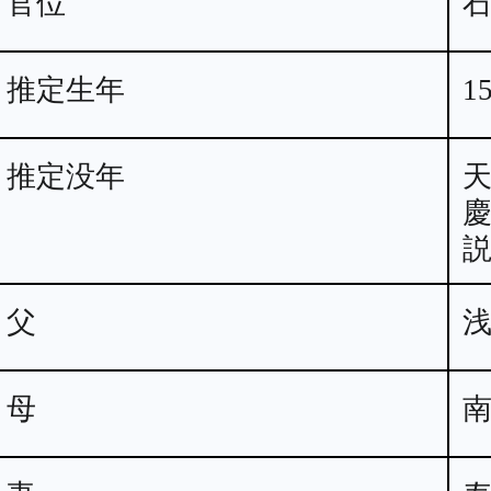
官位
推定生年
1
推定没年
天
慶
父
母