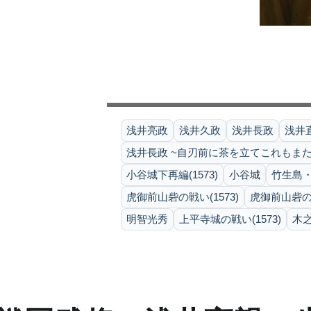
浅井亮政
浅井久政
浅井長政
浅井
浅井長政 ~自刃前に茶を立てこれもまた
小谷城下再編(1573)
小谷城
竹生島・
虎御前山砦の戦い(1573)
虎御前山砦の戦
明智光秀
上平寺城の戦い(1573)
木之