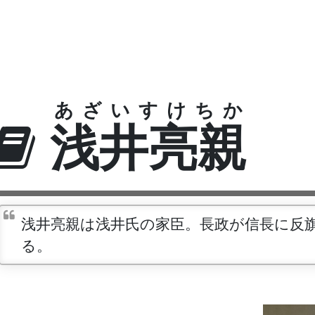
あざいすけちか
浅井亮親
浅井亮親は浅井氏の家臣。長政が信長に反
る。