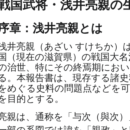
戦国武将・浅井亮親の
序章：浅井亮親とは
浅井亮親（あざい すけちか）
国（現在の滋賀県）の戦国大名
の治世、特にその終焉期におい
る。本報告書は、現存する諸史
をめぐる史料の問題点などを可
を目的とする。
亮親は、通称を「与次（與次