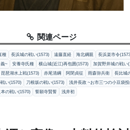
関連ページ
直種
長浜城の戦い(1573)
遠藤直経
海北綱親
長浜楽市令(1573
義~
安養寺氏種
横山城(近江)再包囲(1573)
加賀野井城の戦い(1
琵琶湖水上戦(1573)
赤尾清綱
阿閉貞征
雨森弥兵衛
長比城の
い(1570)
刀根坂の戦い(1573)
浅井長政 ~お市三つの小豆袋投
本の戦い(1570)
誓願寺賢誓
浅井初