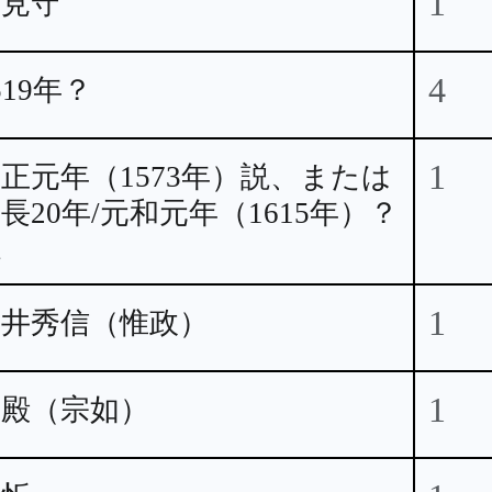
1
石見守
4
519年？
1
正元年（1573年）説、または
長20年/元和元年（1615年）？
説
1
浅井秀信（惟政）
1
南殿（宗如）