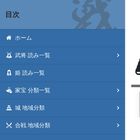
目次
ホーム
武将 読み一覧
姫 読み一覧
家宝 分類一覧
城 地域分類
合戦 地域分類