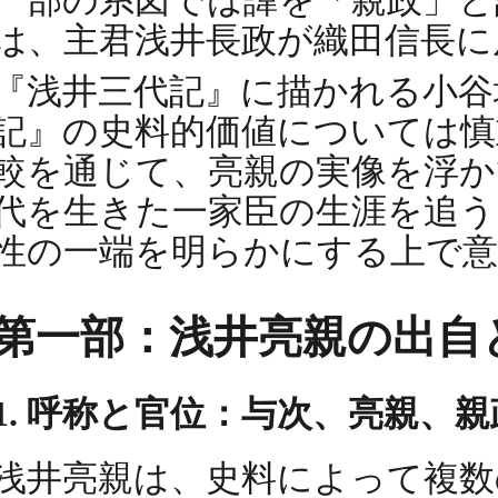
一部の系図では諱を「親政」
は、主君浅井長政が織田信長に
『浅井三代記』に描かれる小
記』の史料的価値については慎
較を通じて、亮親の実像を浮か
代を生きた一家臣の生涯を追う
性の一端を明らかにする上で意
第一部：浅井亮親の出自
1. 呼称と官位：与次、亮親、
浅井亮親は、史料によって複数