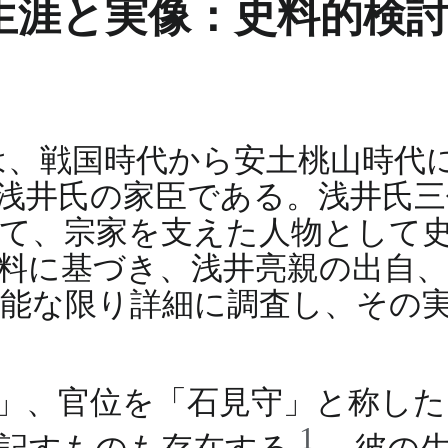
生涯と実像：史料的検
は、戦国時代から安土桃山時代
浅井氏の家臣である。浅井氏三
て、宗家を支えた人物として
料に基づき、浅井亮親の出自、
能な限り詳細に調査し、その
）」、官位を「石見守」と称し
1