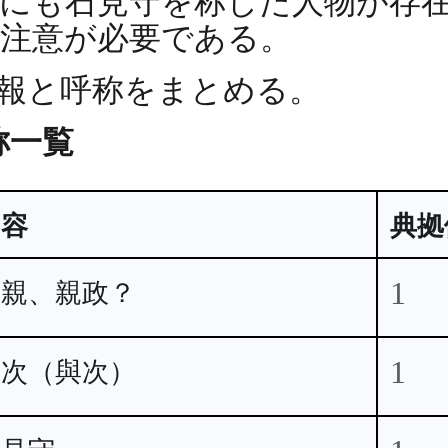
他にも石見守を称した人物が存
注意が必要である。
報と呼称をまとめる。
称一覧
内容
典拠
1
亮親、親政？
1
与次（與次）