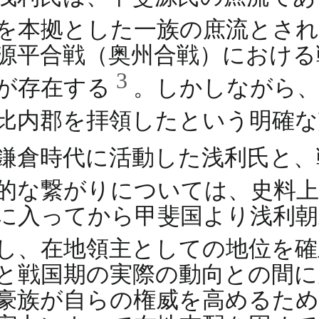
を本拠とした一族の庶流とさ
源平合戦（奥州合戦）における
3
が存在する
。しかしながら、
比内郡を拝領したという明確
鎌倉時代に活動した浅利氏と、
的な繋がりについては、史料
に入ってから甲斐国より浅利朝
し、在地領主としての地位を
と戦国期の実際の動向との間に
豪族が自らの権威を高めるた