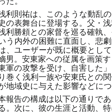
った。
浅利則祐は、このような動乱の
史の表舞台に登場する。父・浅
浅利勝頼との家督を巡る確執、
いう内外の困難に直面し、悲劇
は、ユーザーが既に概要として
嫡男。安東家への従属を画策す
東軍の攻撃を受け、自害した」
り巻く浅利一族や安東氏との関
が地域史に与えた影響などにつ
本報告の構成は以下の通りであ
る。次に、彼の生涯と活動、特