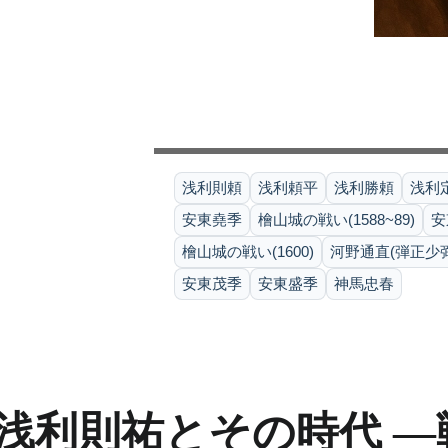
浅利則頼
浅利頼平
浅利勝頼
浅利
安東堯季
檜山城の戦い(1588~89)
安
檜山城の戦い(1600)
河野通直(弾正少弼
安東茂季
安東盛季
神馬忠春
浅利則祐とその時代 