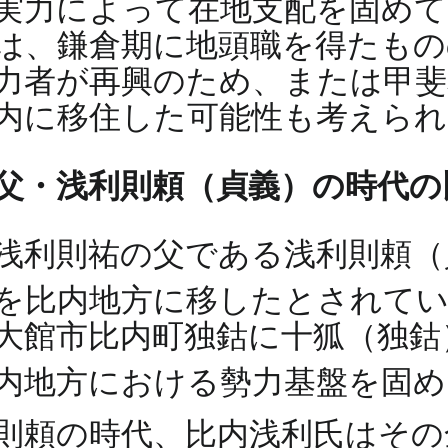
実力によって在地支配を固め
は、鎌倉期に地頭職を得たもの
力者が再興のため、または甲斐
内に移住した可能性も考えられ
父・浅利則頼（貞義）の時代の
浅利則祐の父である浅利則頼
を比内地方に移したとされて
大館市比内町独鈷に十狐（独鈷）
内地方における勢力基盤を固
則頼の時代、比内浅利氏はその