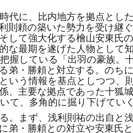
時代に、比内地方を拠点とし
利則頼の築いた勢力を受け継
そして強大化する檜山安東氏
的な最期を遂げた人物として
把握している「出羽の豪族。
る弟・勝頼と対立する。のち
という情報を基点としつつ、
係、主要な拠点であった十狐
いて、多角的に掘り下げてい
る。まず、浅利則祐の出自と
に弟・勝頼との対立や安東氏