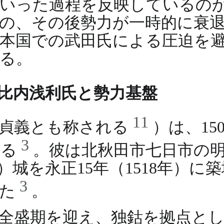
ていった過程を反映しているの
の、その後勢力が一時的に衰
本国での武田氏による圧迫を
る。
比内浅利氏と勢力基盤
11
（貞義とも称される
）は、15
3
いる
。彼は北秋田市七日市の
城を永正15年（1518年）に
3
めた
。
全盛期を迎え、独鈷を拠点と