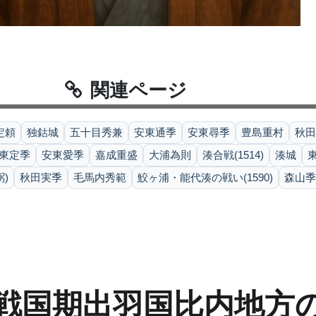
関連ページ
定頼
独鈷城
五十目秀兼
安東通季
安東尋季
豊島重村
秋田
東定季
安東愛季
嘉成重盛
大浦為則
湊合戦(1514)
湊城
東
)
秋田実季
毛馬内秀範
鮫ヶ浦・能代湊の戦い(1590)
森山季
―戦国期出羽国比内地方