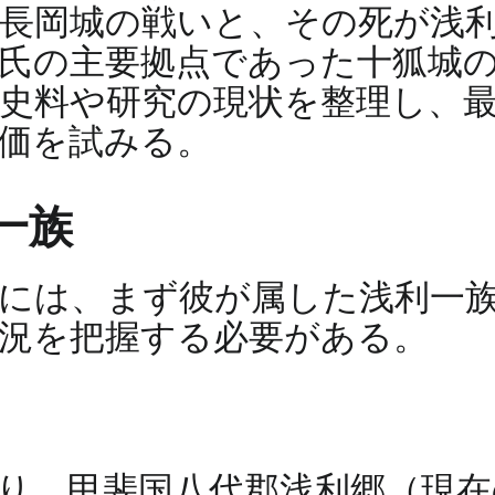
長岡城の戦いと、その死が浅
氏の主要拠点であった十狐城
史料や研究の現状を整理し、
価を試みる。
一族
には、まず彼が属した浅利一
況を把握する必要がある。
り、甲斐国八代郡浅利郷（現