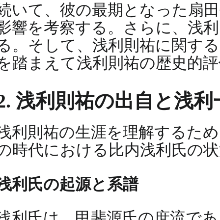
続いて、彼の最期となった扇田
影響を考察する。さらに、浅利
る。そして、浅利則祐に関する
を踏まえて浅利則祐の歴史的評
2. 浅利則祐の出自と浅利
浅利則祐の生涯を理解するため
の時代における比内浅利氏の状
浅利氏の起源と系譜
浅利氏は、甲斐源氏の庶流であ