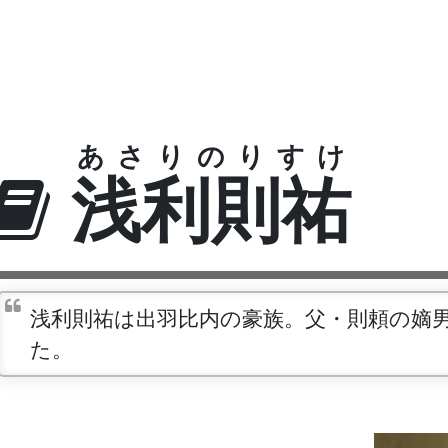
あさりのりすけ
浅利則祐
浅利則祐は出羽比内の豪族。父・則頼の嫡
た。