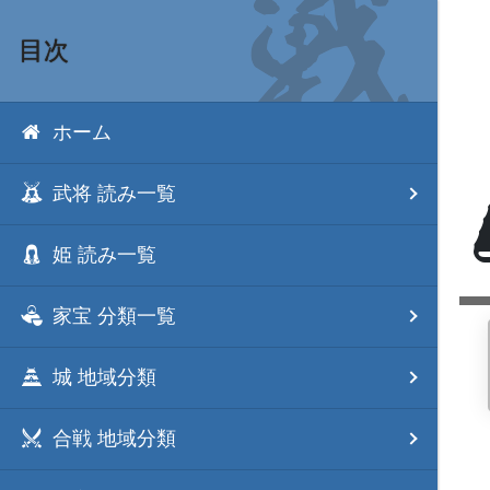
目次
ホーム
武将 読み一覧
姫 読み一覧
家宝 分類一覧
城 地域分類
合戦 地域分類