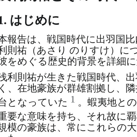
1. はじめに
本報告は、戦国時代に出羽国比
利則祐（あさり のりすけ）に
彼をめぐる歴史的背景を詳細に
浅利則祐が生きた戦国時代、出
く、在地豪族が群雄割拠し、隣
1
台となっていた
。蝦夷地と
重要な意味を持ち、それ故に
規模の豪族は、常にこれらの大