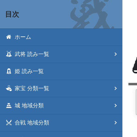
目次
ホーム
武将 読み一覧
姫 読み一覧
家宝 分類一覧
城 地域分類
合戦 地域分類