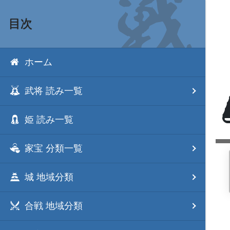
目次
ホーム
武将 読み一覧
姫 読み一覧
家宝 分類一覧
城 地域分類
合戦 地域分類