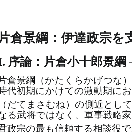
片倉景綱：伊達政宗を
I. 序論：片倉小十郎景綱
片倉景綱（かたくらかげつな）
時代初期にかけての激動期にお
（だてまさむね）の側近とし
なる武将ではなく、軍事戦略家
君政宗の最も信頼する相談役