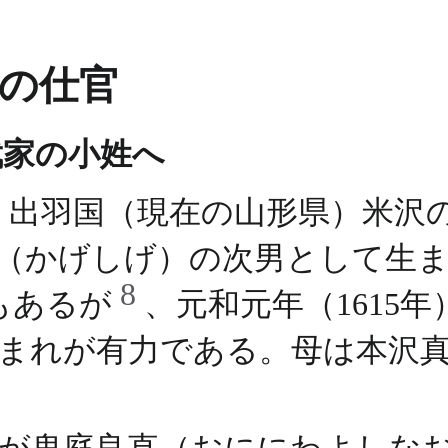
への仕官
武家の小姓へ
）、出羽国（現在の山形県）米
重（かげしげ）の次男として生
8
説もあるが
、元和元年（1615
年生まれが有力である。母は本沢
が鬼庭良直（おににわよしな