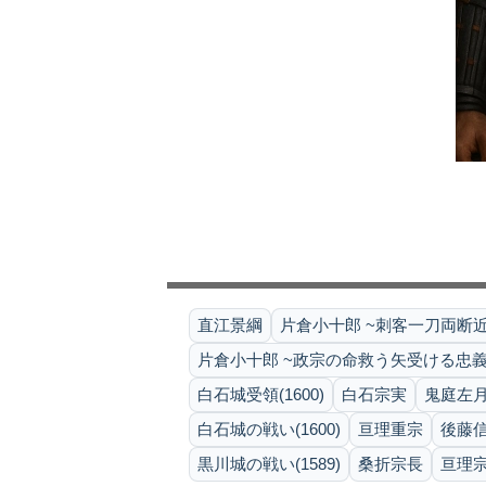
直江景綱
片倉小十郎 ~刺客一刀両断
片倉小十郎 ~政宗の命救う矢受ける忠義
白石城受領(1600)
白石宗実
鬼庭左
白石城の戦い(1600)
亘理重宗
後藤
黒川城の戦い(1589)
桑折宗長
亘理