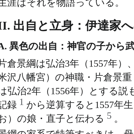
生涯はそれを物語っている。
II. 出自と立身：伊達家
A. 異色の出自：神官の子から
片倉景綱は弘治3年（1557年
米沢八幡宮）の神職・片倉景
は弘治2年（1556年）とする
1
記録
から逆算すると1557
5
お）の娘・直子と伝わる
。
景綱の家系で特筆すべきは、母