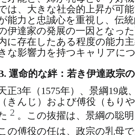
では、大きな社会的上昇が可能
が能力と忠誠心を重視し、伝統
の伊達家の発展の一因となった
内に存在したある程度の能力主
きな影響力を持つキャリアに
B. 運命的な絆：若き伊達政宗
天正3年（1575年）、景綱1
（きんじ）および傅役（もりや
2
た
。この抜擢は、景綱の聡
この傅役の任は、政宗の乳母で