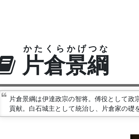
かたくらかげつな
片倉景綱
片倉景綱は伊達政宗の智将。傅役として政
貢献。白石城主として統治し、片倉家の礎