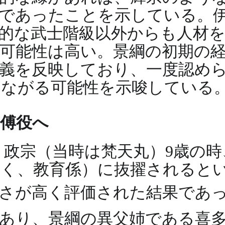
であったことを示している。
的な武士階級以外からも人材
可能性は高い。景綱の初期の
義を反映しており、一度認め
つながる可能性を示唆している
の傅役へ
9歳、政宗（当時は梵天丸）9歳の
く、教育係）に抜擢されると
明さが高く評価された結果であ
あり、景綱の異父姉である喜