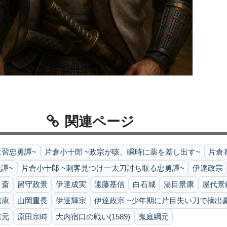
関連ページ
近習忠勇譚~
片倉小十郎 ~政宗が咳、瞬時に薬を差し出す~
片倉
譚~
片倉小十郎 ~刺客見つけ一太刀討ち取る忠勇譚~
伊達政宗
月斎
留守政景
伊達成実
遠藤基信
白石城
湯目景康
屋代景
信康
山岡重長
伊達輝宗
伊達政宗 ~少年期に片目失い刀で摘出
宗元
原田宗時
大内宿口の戦い(1589)
鬼庭綱元