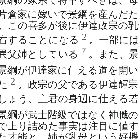
片倉家に嫁いで景綱を産んだ
。この喜多が後に伊達政宗の乳
2
右することになる
。一部に
7
異父姉としている
。また、
景綱が伊達家に仕える道を開い
2
た
。政宗の父である伊達輝宗
しょう、主君の身辺に仕える
景綱が武士階級ではなく神職の
で上り詰めた事実は注目に値す
た才能と、姉が乳母という好機