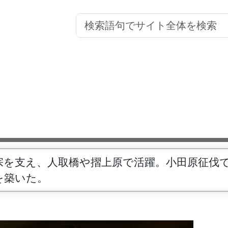
宗を支え、人取橋や摺上原で活躍。小田原征伐
を築いた。