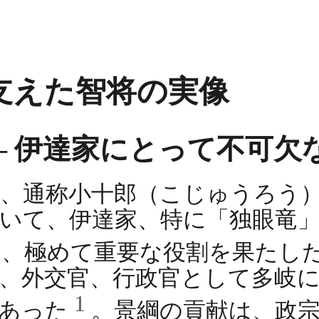
支えた智将の実像
 – 伊達家にとって不可欠
、通称小十郎（こじゅうろう
いて、伊達家、特に「独眼竜
て、極めて重要な役割を果たし
、外交官、行政官として多岐
1
であった
。景綱の貢献は、政