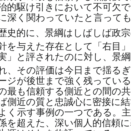
治的駆け引きにおいて不可欠
に深く関わっていたと言って
歴史的に、景綱はしばしば政宗
針を与えた存在として「右目
実」と評されたのに対し、景綱
れ、その評価は今日まで揺る
ージが後世まで強く残っている
の最も信頼する側近との間の共
ば側近の質と忠誠心に密接に結
よく示す事例の一つである。主
係を超えた、深い個人的信頼に