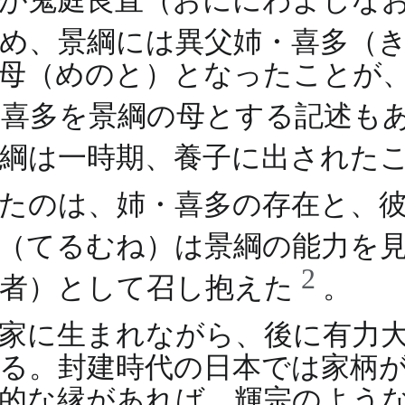
ため、景綱には異父姉・喜多（
母（めのと）となったことが
は喜多を景綱の母とする記述も
景綱は一時期、養子に出された
たのは、姉・喜多の存在と、
（てるむね）は景綱の能力を
2
若者）として召し抱えた
。
家に生まれながら、後に有力
る。封建時代の日本では家柄
的な縁があれば、輝宗のよう