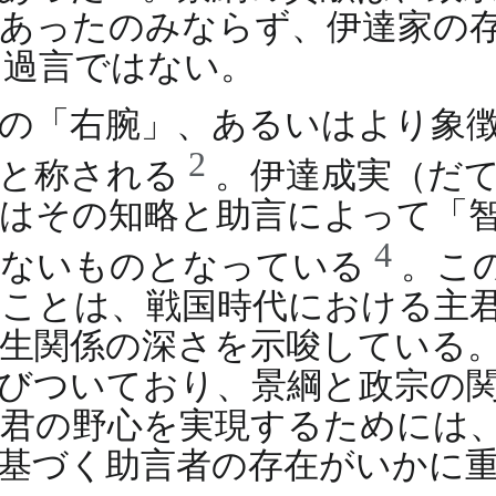
であったのみならず、伊達家の
も過言ではない。
の「右腕」、あるいはより象
2
」と称される
。伊達成実（だ
はその知略と助言によって「
4
ぎないものとなっている
。こ
ことは、戦国時代における主
生関係の深さを示唆している
びついており、景綱と政宗の
君の野心を実現するためには
基づく助言者の存在がいかに