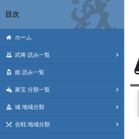
目次
ホーム
武将 読み一覧
姫 読み一覧
家宝 分類一覧
城 地域分類
合戦 地域分類