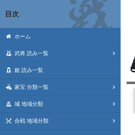
目次
ホーム
武将 読み一覧
姫 読み一覧
家宝 分類一覧
城 地域分類
合戦 地域分類