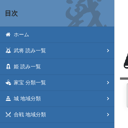
目次
ホーム
武将 読み一覧
姫 読み一覧
家宝 分類一覧
城 地域分類
合戦 地域分類