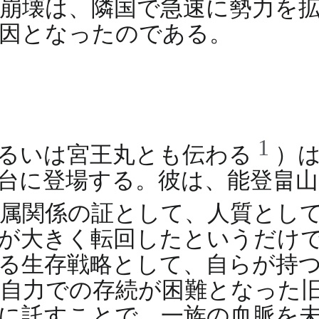
崩壊は、隣国で急速に勢力を
要因となったのである。
1
あるいは宮王丸とも伝わる
）
台に登場する。彼は、能登畠
従属関係の証として、人質とし
が大きく転回したというだけ
る生存戦略として、自らが持
自力での存続が困難となった
に託すことで、一族の血脈を