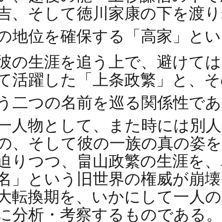
吉、そして徳川家康の下を渡り
の地位を確保する「高家」と
彼の生涯を追う上で、避けては
て活躍した「上条政繁」と、そ
う二つの名前を巡る関係性で
一人物として、また時には別
の、そして彼の一族の真の姿を
迫りつつ、畠山政繁の生涯を、
名」という旧世界の権威が崩壊
大転換期を、いかにして一人の
に分析・考察するものである。