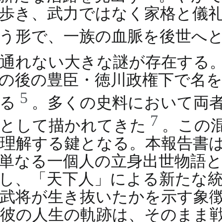
歩き、武力ではなく家格と儀
いう形で、一族の血脈を後世へ
通れない大きな謎が存在する
の後の豊臣・徳川政権下で名
5
ある
。多くの史料において両
7
人として描かれてきた
。この
理解する鍵となる。本報告書
単なる一個人の立身出世物語
し、「天下人」による新たな
武将が生き抜いたかを示す象
彼の人生の軌跡は、そのまま