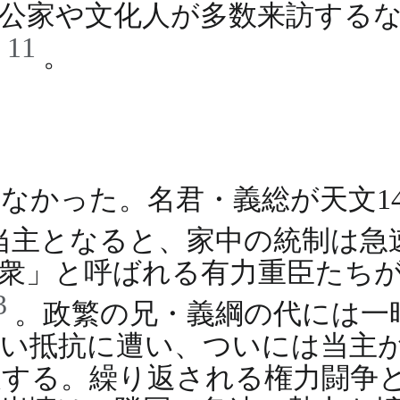
公家や文化人が多数来訪する
11
た
。
かった。名君・義総が天文14年
当主となると、家中の統制は急
衆」と呼ばれる有力重臣たち
3
。政繁の兄・義綱の代には一
強い抵抗に遭い、ついには当主
する。繰り返される権力闘争