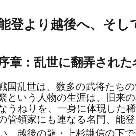
能登より越後へ、そして
序章：乱世に翻弄された
戦国乱世は、数多の武将たちの
繁という人物の生涯は、旧来の
なうねりを、一身に体現した稀
の管領家にも連なる名門、能登
い、越後の龍・上杉謙信の下