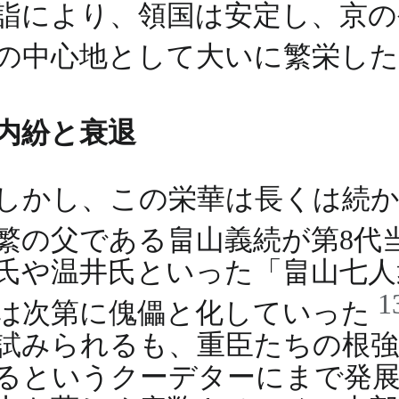
詣により、領国は安定し、京の
の中心地として大いに繁栄し
内紛と衰退
しかし、この栄華は長くは続かな
繁の父である畠山義続が第8代
氏や温井氏といった「畠山七人
1
は次第に傀儡と化していった
試みられるも、重臣たちの根
るというクーデターにまで発展