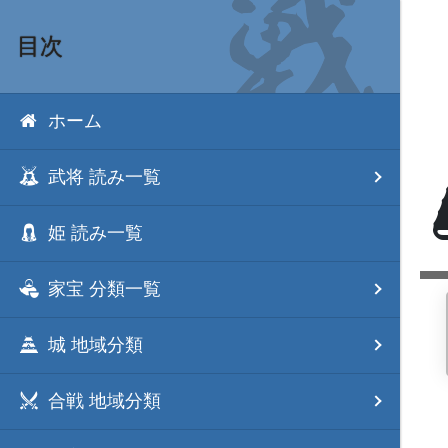
目次
ホーム
武将 読み一覧
姫 読み一覧
家宝 分類一覧
城 地域分類
合戦 地域分類