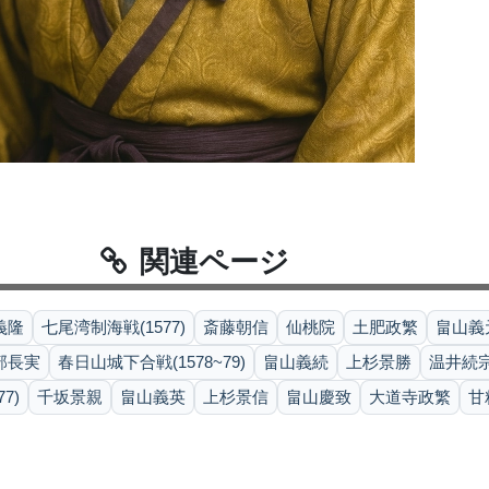
関連ページ
義隆
七尾湾制海戦(1577)
斎藤朝信
仙桃院
土肥政繁
畠山義
部長実
春日山城下合戦(1578~79)
畠山義続
上杉景勝
温井続
7)
千坂景親
畠山義英
上杉景信
畠山慶致
大道寺政繁
甘