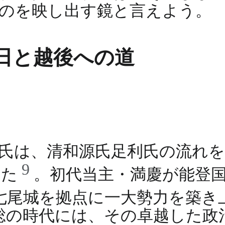
のを映し出す鏡と言えよう。
日と越後への道
氏は、清和源氏足利氏の流れを
9
った
。初代当主・満慶が能登
、七尾城を拠点に一大勢力を築き
総の時代には、その卓越した政