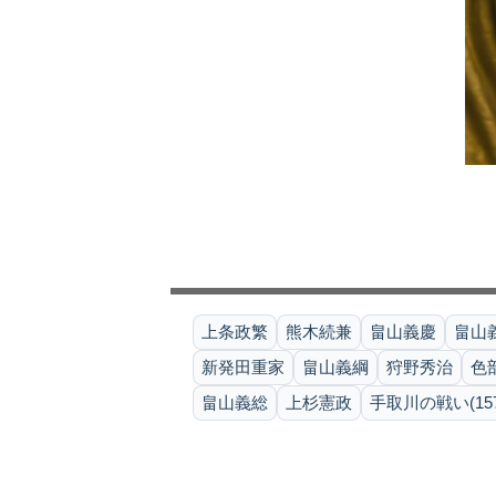
上条政繁
熊木続兼
畠山義慶
畠山
新発田重家
畠山義綱
狩野秀治
色
畠山義総
上杉憲政
手取川の戦い(157