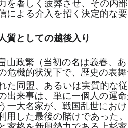
力を著しく疲弊させ、その内部
信による介入を招く決定的な
人質としての越後入り
畠山政繁（当初の名は義春、
の危機的状況下で、歴史の表舞
れた同盟、あるいは実質的な
の出来事は、単に一個人の運命
う一大名家が、戦国乱世におけ
利用した最後の賭けであった。
と家格を新興勢力である上杉家