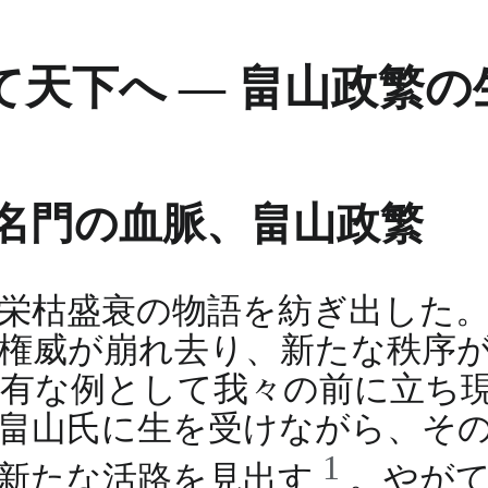
天下へ ― 畠山政繁
名門の血脈、畠山政繁
栄枯盛衰の物語を紡ぎ出した
権威が崩れ去り、新たな秩序
有な例として我々の前に立ち
畠山氏に生を受けながら、そ
1
で新たな活路を見出す
。やが