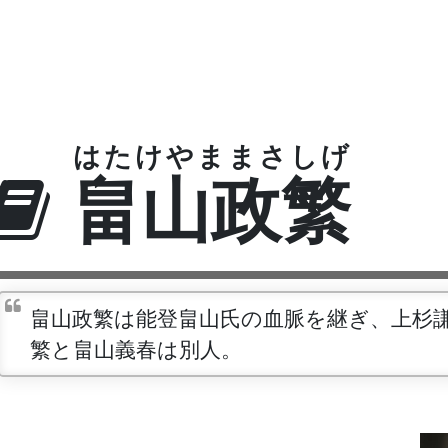
はたけやままさしげ
畠山政繁
畠山政繁は能登畠山氏の血脈を継ぎ、上杉
繁と畠山義春は別人。