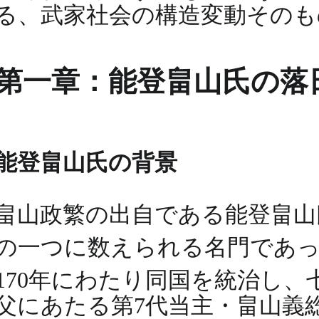
る、武家社会の構造変動そのも
第一章：能登畠山氏の落
能登畠山氏の背景
畠山政繁の出自である能登畠山
の一つに数えられる名門であ
170年にわたり同国を統治し
父にあたる第7代当主・畠山義