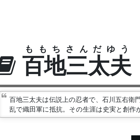
ももちさんだゆう
百地三太夫
百地三太夫は伝説上の忍者で、石川五右衛
乱で織田軍に抵抗。その生涯は史実と創作