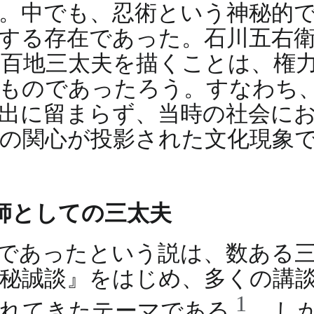
。中でも、忍術という神秘的
する存在であった。石川五右
百地三太夫を描くことは、権
ものであったろう。すなわち
出に留まらず、当時の社会に
への関心が投影された文化現象
の師としての三太夫
であったという説は、数ある
秘誠談』をはじめ、多くの講
1
かれてきたテーマである
。し