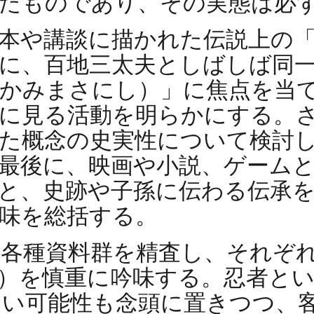
れたものであり、その実態は必
本や講談に描かれた伝説上の
に、百地三太夫としばしば同
かみまさにし）」に焦点を当
に見る活動を明らかにする。
た概念の史実性について検討
最後に、映画や小説、ゲーム
と、史跡や子孫に伝わる伝承
味を総括する。
各種資料群を精査し、それぞ
）を慎重に吟味する。忍者と
い可能性も念頭に置きつつ、