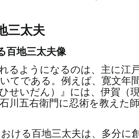
地三太夫
みる百地三太夫像
れるようになるのは、主に江
てである。例えば、寛文年間（1
ひせいだん）』には、伊賀（
石川五右衛門に忍術を教えた
における百地三太夫は、多分に