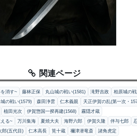
関連ページ
を消す~
藤林正保
丸山城の戦い(1581)
滝野吉政
柏原城の戦い
の戦い(1579)
森田浄雲
仁木義親
天正伊賀の乱(第一次・157
植田光次
伊賀惣国一揆再建(1568)
霧隠才蔵
える~
万川集海
夏焼大夫
海野六郎
伊賀久隆
伴与七郎
郎(五代目)
仁木高長
筧十蔵
禰津潜竜斎
諸角虎定