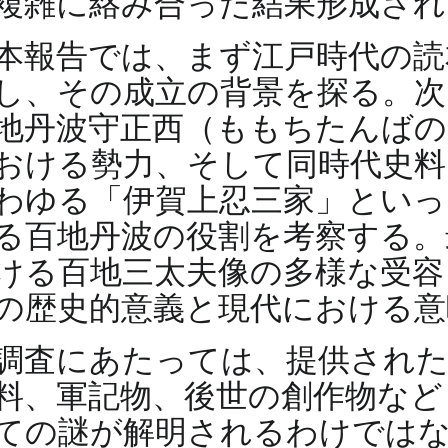
複雑に絡み合った結果形成さ
本報告では、まず江戸時代の読
し、その成立の背景を探る。次
地丹波守正西（ももちたんばの
おける勢力、そして同時代史料
わゆる「伊賀上忍三家」といっ
る百地丹波の役割を考察する。
ける百地三太夫像の多様な受容
の歴史的意義と現代における意
調査にあたっては、提供された
料、軍記物、後世の創作物など
ての謎が解明されるわけではな