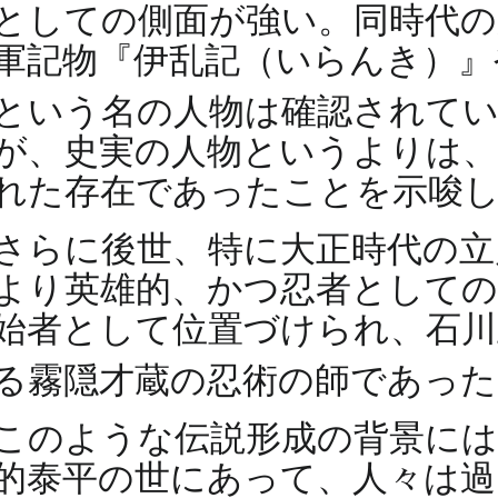
としての側面が強い。同時代の
軍記物『伊乱記（いらんき）』
という名の人物は確認されて
が、史実の人物というよりは
れた存在であったことを示唆
さらに後世、特に大正時代の立
より英雄的、かつ忍者としての
始者として位置づけられ、石川
る霧隠才蔵の忍術の師であっ
このような伝説形成の背景には
的泰平の世にあって、人々は過