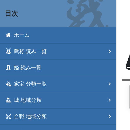
目次
ホーム
武将 読み一覧
姫 読み一覧
家宝 分類一覧
城 地域分類
合戦 地域分類