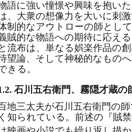
物語に強い憧憬や興味を抱いた
は、大衆の想像力を大いに刺激
体制的なアウトローの師として
義賊的な物語への期待に応える
と流布は、単なる娯楽作品の創
待望論、そして神秘的なもの
できる。
1.2. 石川五右衛門、霧隠才蔵
百地三太夫が石川五右衛門の師
く知られている。前述の『賊禁
は映画や小説でも繰り返し描