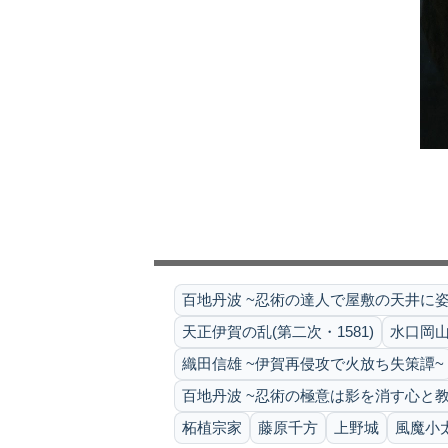
百地丹波 ~忍術の達人で屋敷の天井に姿
天正伊賀の乱(第二次・1581)
水口岡山城
織田信雄 ~伊賀再侵攻で火放ち失策譚~
百地丹波 ~忍術の極意は影を消す心と教
柘植宗家
藤原千方
上野城
風魔小太