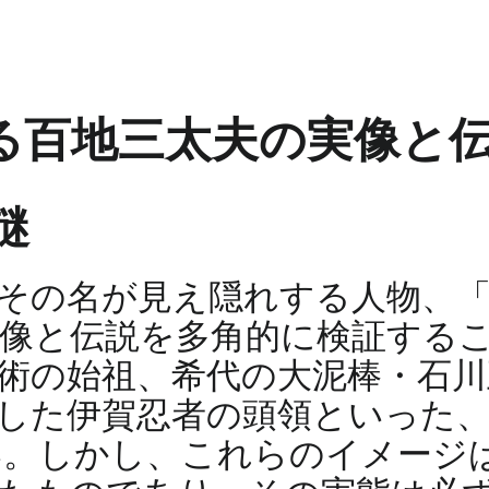
る百地三太夫の実像と
謎
その名が見え隠れする人物、
像と伝説を多角的に検証する
術の始祖、希代の大泥棒・石川
した伊賀忍者の頭領といった
い。しかし、これらのイメージ