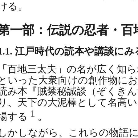
ける。
第一部：伝説の忍者・百
1.1. 江戸時代の読本や講談に
「百地三太夫」の名が広く知ら
といった大衆向けの創作物におい
読み本『賊禁秘誠談（ぞくきん
り、天下の大泥棒として名高い
1
場する
。
しかしながら、これらの物語