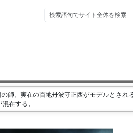
門の師。実在の百地丹波守正西がモデルとされ
が混在する。