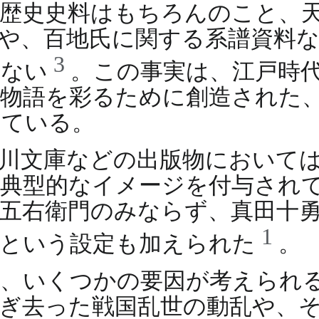
歴史史料はもちろんのこと、
や、百地氏に関する系譜資料
3
いない
。この事実は、江戸時
、物語を彩るために創造された
している。
川文庫などの出版物において
典型的なイメージを付与され
五右衛門のみならず、真田十
1
たという設定も加えられた
。
、いくつかの要因が考えられ
ぎ去った戦国乱世の動乱や、