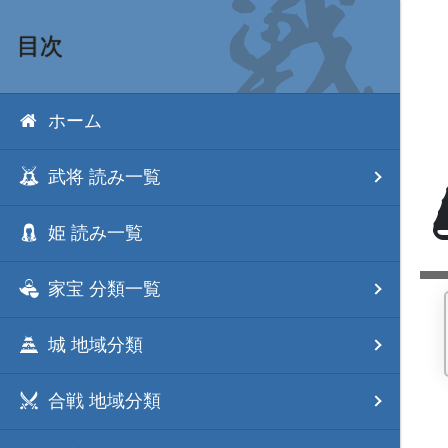
目次
ホーム
武将 読み一覧
姫 読み一覧
家宝 分類一覧
城 地域分類
合戦 地域分類