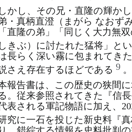
しかし、その兄・直隆の輝かし
弟・真柄直澄（まがら なおず
「直隆の弟」「同じく大力無双
しきぶ）に討たれた猛将」と
は長らく深い霧に包まれてき
9
説さえ存在するほどである
本報告書は、この歴史の狭間に
る。従来参照されてきた『信長
代表される軍記物語に加え、2
研究に一石を投じた新史料『真
り、錯綜する情報を史料批判の