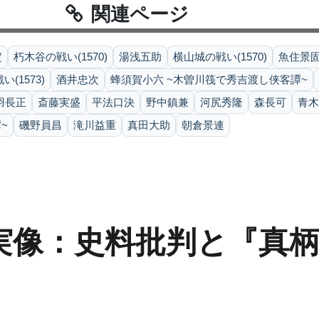
関連ページ
定
朽木谷の戦い(1570)
湯浅五助
横山城の戦い(1570)
魚住景
(1573)
酒井忠次
蜂須賀小六 ~木曽川筏で秀吉渡し侠客譚~
羽長正
斎藤実盛
平法口決
野中鎮兼
河尻秀隆
森長可
青木
~
磯野員昌
滝川益重
真田大助
朝倉景連
実像：史料批判と『真