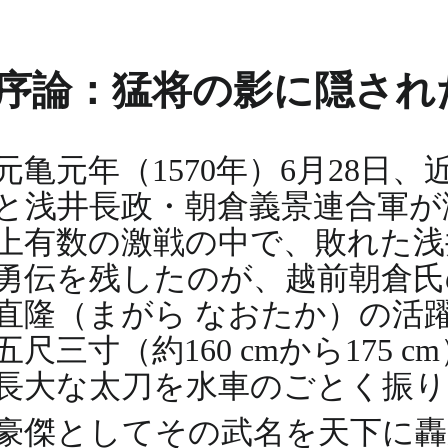
序論：猛将の影に隠され
元亀元年（1570年）6月28
と浅井長政・朝倉義景連合軍が
上有数の激戦の中で、敗れた浅
勇伝を残したのが、越前朝倉氏
直隆（まがら なおたか）の活
五尺三寸（約160 cmから175
長大な太刀を水車のごとく振り
豪傑としてその武名を天下に