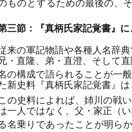
のものとするための最後の、
第三節：『真柄氏家記覚書』に
従来の軍記物語や各種人名辞典
兄・直隆、弟・直澄、そして直
名の構成で語られることが一
た新史料『真柄氏家記覚書』は
この史料によれば、姉川の戦い
は一人ではなく、父・家正（い
る名乗りであったことが明ら