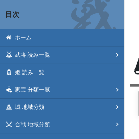
目次
ホーム
武将 読み一覧
姫 読み一覧
家宝 分類一覧
城 地域分類
合戦 地域分類