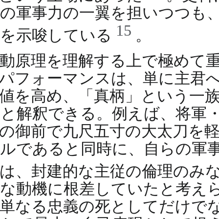
の軍事力の一翼を担いつつも
15
とを示唆している
。
動原理を理解する上で極めて
パフォーマンスは、単に主君
値を高め、「真柄」という一
と解釈できる。例えば、将軍
の御前で九尺五寸の大太刀を
ルであると同時に、自らの軍
は、封建的な主従の倫理のみ
的な動機に根差していたと考え
単なる忠義の死としてだけで