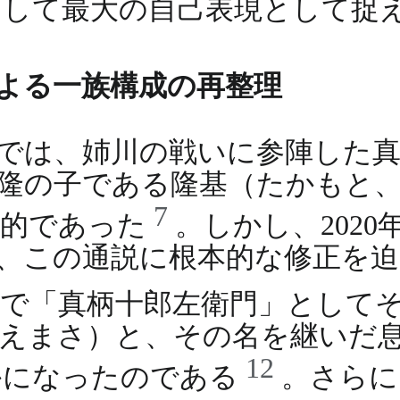
そして最大の自己表現として捉
よる一族構成の再整理
では、姉川の戦いに参陣した
隆の子である隆基（たかもと
7
般的であった
。しかし、202
、この通説に根本的な修正を
で「真柄十郎左衛門」として
えまさ）と、その名を継いだ
12
かになったのである
。さらに