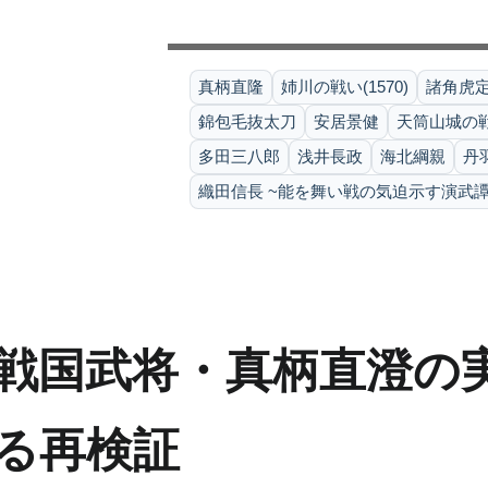
真柄直隆
姉川の戦い(1570)
諸角虎
錦包毛抜太刀
安居景健
天筒山城の戦い
多田三八郎
浅井長政
海北綱親
丹
織田信長 ~能を舞い戦の気迫示す演武譚
戦国武将・真柄直澄の
る再検証