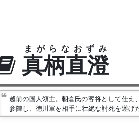
まがらなおずみ
真柄直澄
越前の国人領主。朝倉氏の客将として仕え
参陣し、徳川軍を相手に壮絶な討死を遂げ