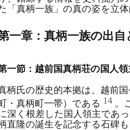
た「真柄一族」の真の姿を立体
第一章：真柄一族の出自
第一節：越前国真柄荘の国人領
真柄氏の歴史的本拠は、越前国
14
町・真柄町一帯）である
。
に深く根差した国人領主であっ
柄直隆の誕生を記念する石碑も