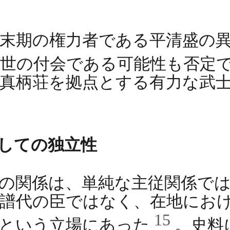
末期の権力者である平清盛の
後世の付会である可能性も否定
真柄荘を拠点とする有力な武
しての独立性
の関係は、単純な主従関係で
譜代の臣ではなく、在地にお
15
」という立場にあった
。史料