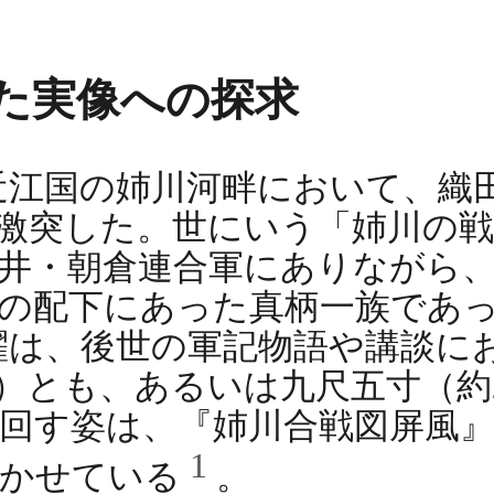
た実像への探求
日、近江国の姉川河畔において、
激突した。世にいう「姉川の
井・朝倉連合軍にありながら
の配下にあった真柄一族であ
躍は、後世の軍記物語や講談に
 cm）とも、あるいは九尺五寸（約
回す姿は、『姉川合戦図屏風
1
轟かせている
。