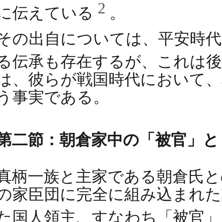
2
に伝えている
。
その出自については、平安時代
る伝承も存在するが、これは
は、彼らが戦国時代において、
う事実である。
第二節：朝倉家中の「被官」と
真柄一族と主家である朝倉氏と
の家臣団に完全に組み込まれた
た国人領主、すなわち「被官