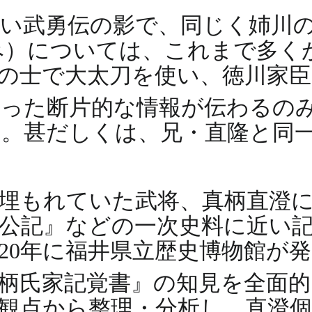
い武勇伝の影で、同じく姉川
み）については、これまで多く
の士で大太刀を使い、徳川家
いった断片的な情報が伝わるの
た。甚だしくは、兄・直隆と同
。
埋もれていた武将、真柄直澄
公記』などの一次史料に近い
020年に福井県立歴史博物館が
柄氏家記覚書』の知見を全面
観点から整理・分析し、直澄