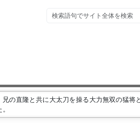
、兄の直隆と共に大太刀を操る大力無双の猛将
た。