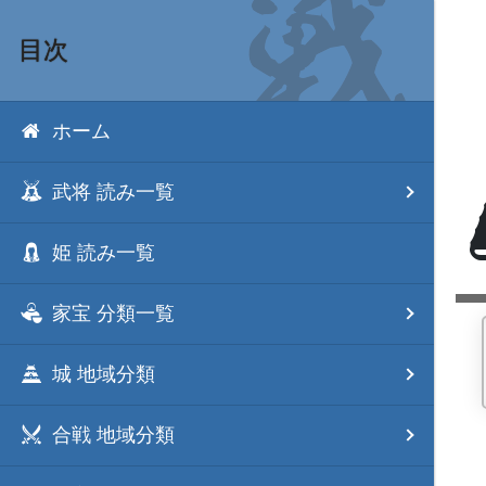
目次
ホーム
武将 読み一覧
姫 読み一覧
家宝 分類一覧
城 地域分類
合戦 地域分類