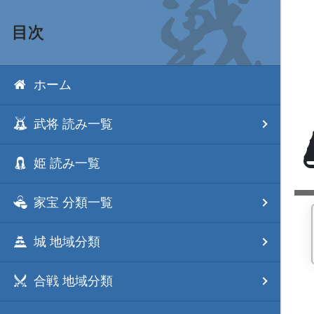
目次
ホーム
武将 読み一覧
姫 読み一覧
家宝 分類一覧
城 地域分類
合戦 地域分類