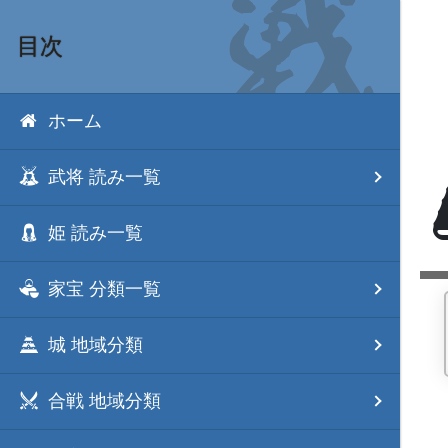
目次
ホーム
武将 読み一覧
姫 読み一覧
家宝 分類一覧
城 地域分類
合戦 地域分類