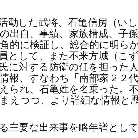
活動した武将、石亀信房（いし
の出自、事績、家族構成、子
角的に検証し、総合的に明ら
員として、また不来方城（こ
氏に対する防衛の任を担った
情報、すなわち「南部家２２代
えられ、石亀姓を名乗った。
まえつつ、より詳細な情報と
る主要な出来事を略年譜とし