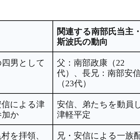
関連する南部氏当主
斯波氏の動向
の四男として
父：南部政康（22
代）、長兄：南部安
（23代）
安信による津
安信、弟たちを動員
参加か
津軽平定
亀村を拝領、
兄・安信による一族