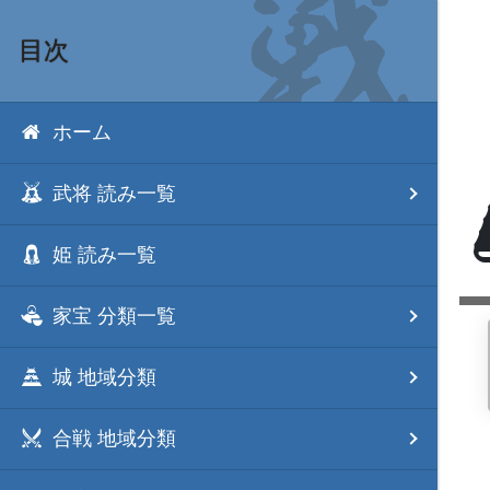
目次
ホーム
武将 読み一覧
姫 読み一覧
家宝 分類一覧
城 地域分類
合戦 地域分類