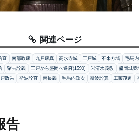
関連ページ
信直
南部政康
九戸康真
高水寺城
三戸城
不来方城
毛馬内
信
猪去詮義
三戸から盛岡へ遷府(1599)
岩清水義教
盛岡城築城(
八戸政栄
斯波詮直
南長義
毛馬内政次
斯波詮真
工藤茂道
報告