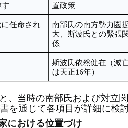
称す
置政策
代に任命され
南部氏の南方勢力圏
大、斯波氏との緊張
係
斯波氏依然健在（滅
は天正16年）
と、当時の南部氏および対立
書を通じて各項目が詳細に検
家における位置づけ