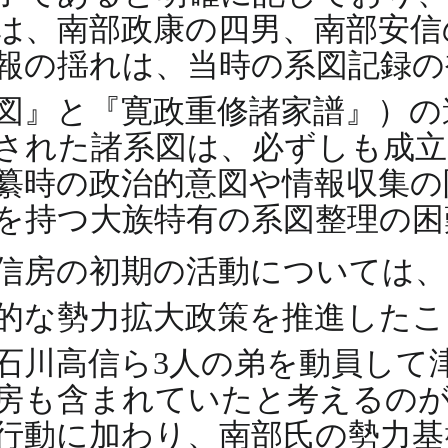
は、南部政康の四男、南部安信
報の揺れは、当時の系図記録の
図』と『寛政重修諸家譜』）
された諸系図は、必ずしも成立
纂時の政治的意図や情報収集の
を持つ大族特有の系図整理の困
信房の初期の活動については、
的な勢力拡大政策を推進した
石川高信ら3人の弟を動員して
房も含まれていたと考えるのが
行動に加わり、南部氏の勢力基