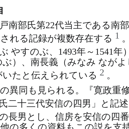
自
戸南部氏第22代当主である南部
1
とされる記録が複数存在する
 やすのぶ、1493年～1541
のぶ）、南長義（みなみ なが
2
がいたと伝えられている
。
の異同も見られる。『寛政重
部氏二十三代安信の四男」と記
の長男とし、信房を安信の四
他の多くの資料もこの説を支