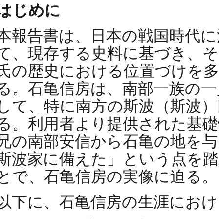
はじめに
本報告書は、日本の戦国時代に
て、現存する史料に基づき、そ
氏の歴史における位置づけを多
る。石亀信房は、南部一族の一
して、特に南方の斯波（斯波）
る。利用者より提供された基礎
兄の南部安信から石亀の地を与
斯波家に備えた」という点を踏
とで、石亀信房の実像に迫る。
以下に、石亀信房の生涯におけ