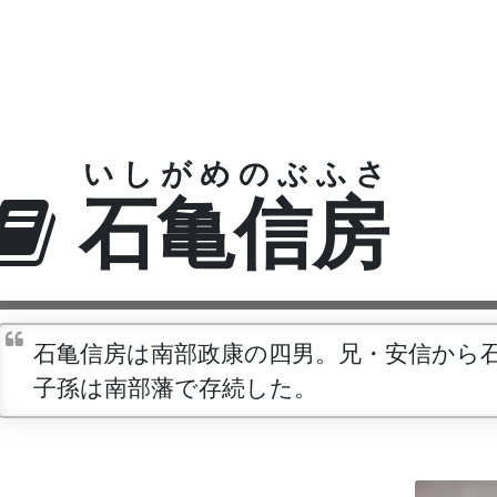
いしがめのぶふさ
石亀信房
石亀信房は南部政康の四男。兄・安信から
子孫は南部藩で存続した。