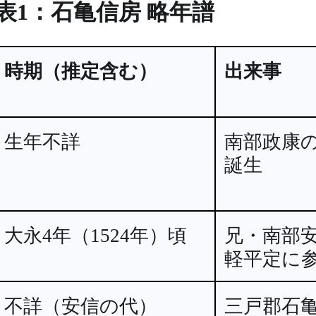
表1：石亀信房 略年譜
時期（推定含む）
出来事
生年不詳
南部政康
誕生
大永4年（1524年）頃
兄・南部
軽平定に
不詳（安信の代）
三戸郡石