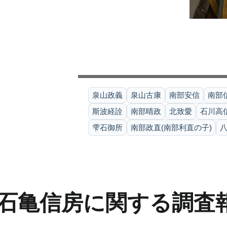
泉山政義
泉山古康
南部安信
南部
斯波経詮
南部晴政
北致愛
石川高
雫石御所
南部政直(南部利直の子)
石亀信房に関する調査