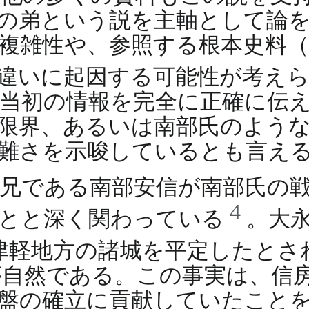
の弟という説を主軸として論
複雑性や、参照する根本史料（
の違いに起因する可能性が考え
当初の情報を完全に正確に伝
限界、あるいは南部氏のよう
難さを示唆しているとも言え
兄である南部安信が南部氏の
4
ことと深く関わっている
。大永
津軽地方の諸城を平定したとさ
自然である。この事実は、信
盤の確立に貢献していたこと