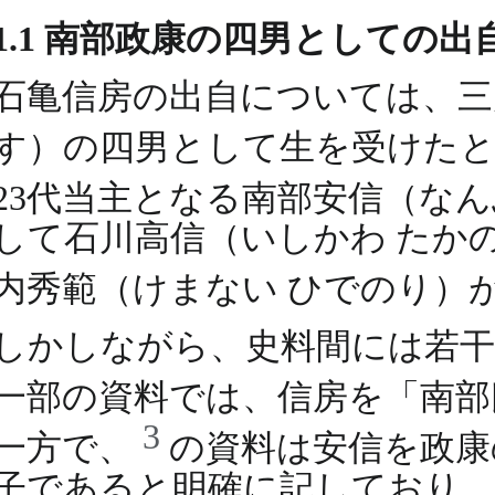
1.1 南部政康の四男としての出
石亀信房の出自については、三
す）の四男として生を受けた
23代当主となる南部安信（なんぶ
して石川高信（いしかわ たか
内秀範（けまない ひでのり）
しかしながら、史料間には若干
一部の資料では、信房を「南
3
一方で、
の資料は安信を政康
子であると明確に記しており、