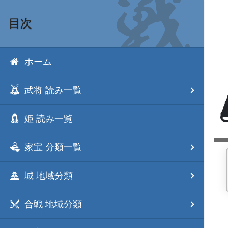
目次
ホーム
武将 読み一覧
姫 読み一覧
家宝 分類一覧
城 地域分類
合戦 地域分類