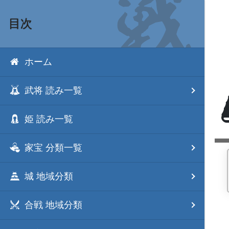
目次
ホーム
武将 読み一覧
姫 読み一覧
家宝 分類一覧
城 地域分類
合戦 地域分類