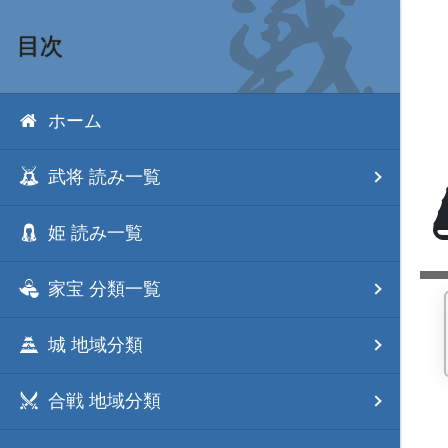
目次
ホーム
武将 読み一覧
姫 読み一覧
家宝 分類一覧
城 地域分類
合戦 地域分類