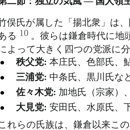
第二節：独立の気風 ― 国人領
竹俣氏が属した「揚北衆」は、
10
ある
。彼らは鎌倉時代に地
によって大きく四つの党派に
秩父党:
本庄氏、色部氏、
三浦党:
中条氏、黒川氏な
佐々木党:
加地氏（宗家）
大見党:
安田氏、水原氏、
これらの氏族は、鎌倉以来この