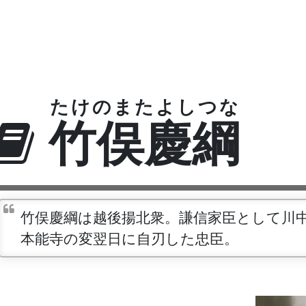
たけのまたよしつな
竹俣慶綱
竹俣慶綱は越後揚北衆。謙信家臣として川
本能寺の変翌日に自刃した忠臣。