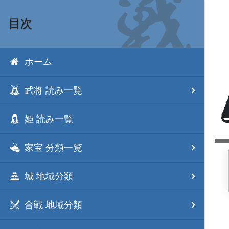
目次
ホーム
武将 読み一覧
姫 読み一覧
家宝 分類一覧
城 地域分類
合戦 地域分類