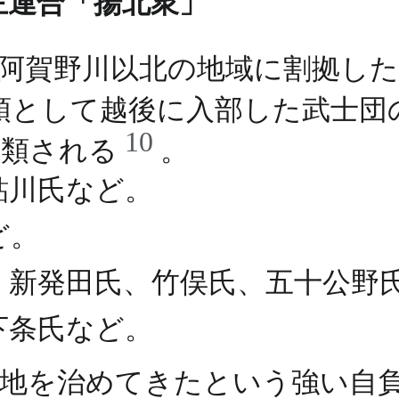
主連合「揚北衆」
阿賀野川以北の地域に割拠し
頭として越後に入部した武士団
10
分類される
。
鮎川氏など。
ど。
、新発田氏、竹俣氏、五十公野
下条氏など。
地を治めてきたという強い自