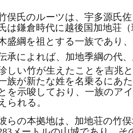
竹俣氏のルーツは、宇多源氏佐
氏は鎌倉時代に越後国加地荘（
木盛綱を祖とする一族であり、
伝承によれば、加地季綱の代、応
珍しい竹が生えたことを吉兆
一族が新たな姓を名乗るにあた
とを示唆しており、一族のア
えられる。
彼らの本拠地は、加地荘の竹俣
283メートルの山城であり、