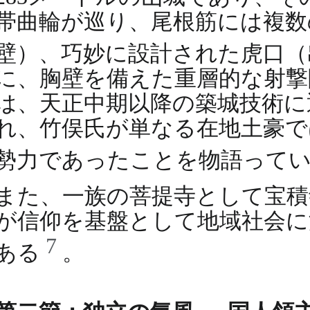
帯曲輪が巡り、尾根筋には複数
壁）、巧妙に設計された虎口（
に、胸壁を備えた重層的な射撃
は、天正中期以降の築城技術に
れ、竹俣氏が単なる在地土豪で
勢力であったことを物語って
また、一族の菩提寺として宝積
が信仰を基盤として地域社会に
7
ある
。