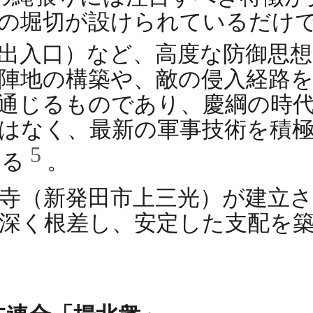
の堀切が設けられているだけ
出入口）など、高度な防御思
陣地の構築や、敵の侵入経路
通じるものであり、慶綱の時
はなく、最新の軍事技術を積
5
いる
。
寺（新発田市上三光）が建立
深く根差し、安定した支配を