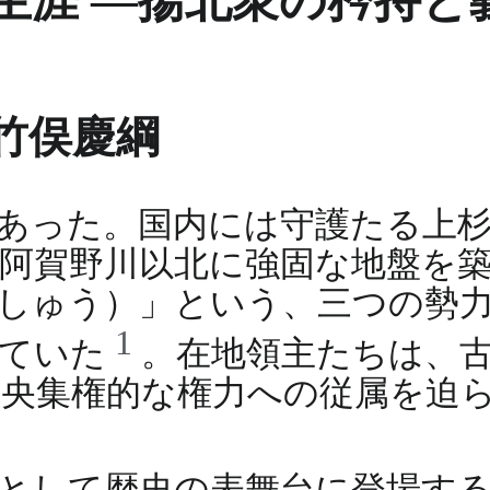
生涯 ―揚北衆の矜持と
竹俣慶綱
にあった。国内には守護たる上
阿賀野川以北に強固な地盤を
しゅう）」という、三つの勢
1
していた
。在地領主たちは、
央集権的な権力への従属を迫
。
として歴史の表舞台に登場す