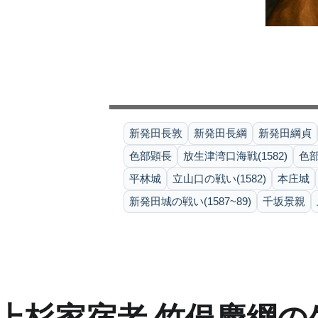
新発田長敦
新発田長綱
新発田綱貞
色部顕長
放生津湾口海戦(1582)
色
平林城
立山口の戦い(1582)
本庄城
新発田城の戦い(1587~89)
千坂景親