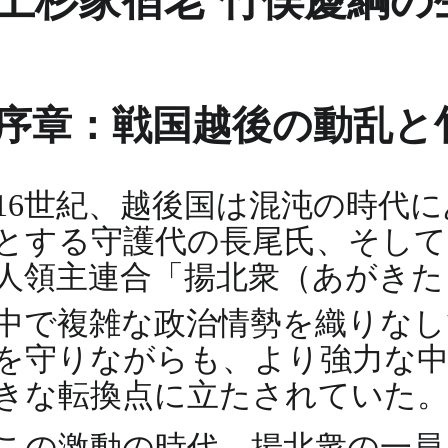
上杉家宿老 竹俣慶綱の
序章：戦国越後の動乱と
16世紀、越後国は混沌の時代
とする守護代の長尾氏、そして
人領主連合「揚北衆（あがきた
中で複雑な政治情勢を織りな
を守りながらも、より強力な中
きな転換点に立たされていた
この激動の時代、揚北衆の一員