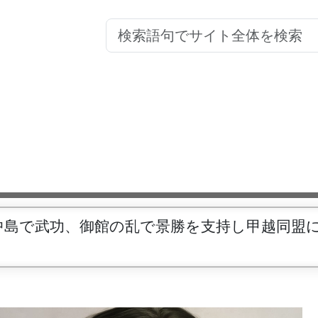
中島で武功、御館の乱で景勝を支持し甲越同盟