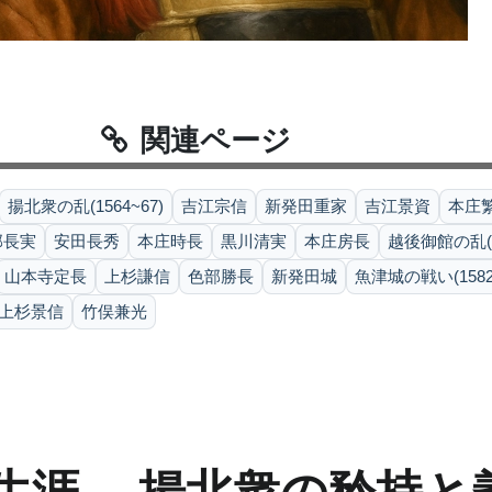
関連ページ
揚北衆の乱(1564~67)
吉江宗信
新発田重家
吉江景資
本庄
部長実
安田長秀
本庄時長
黒川清実
本庄房長
越後御館の乱(1
山本寺定長
上杉謙信
色部勝長
新発田城
魚津城の戦い(1582
上杉景信
竹俣兼光