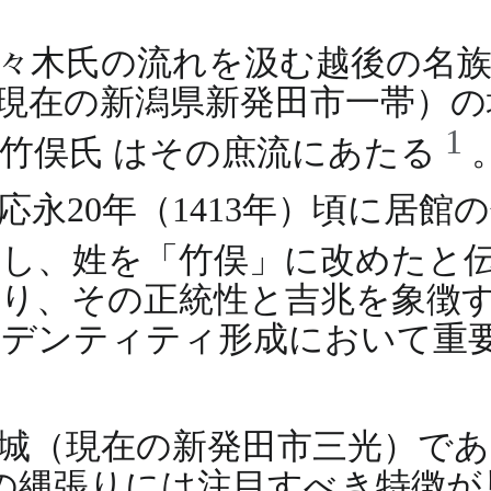
々木氏の流れを汲む越後の名
現在の新潟県新発田市一帯）の
1
竹俣氏 はその庶流にあたる
永20年（1413年）頃に居館
とし、姓を「竹俣」に改めたと
り、その正統性と吉兆を象徴
イデンティティ形成において重
城（現在の新発田市三光）で
その縄張りには注目すべき特徴