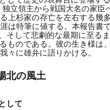
、独立領主から戦国大名の家臣
る上杉家の存亡を左右する幾
涯は特筆に値する。本報告書
、そして悲劇的な最期に至る
るものである。彼の生き様は
我々に雄弁に語りかける。
揚北の風土
として