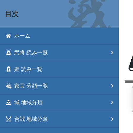
目次
ホーム
武将 読み一覧
姫 読み一覧
家宝 分類一覧
城 地域分類
合戦 地域分類