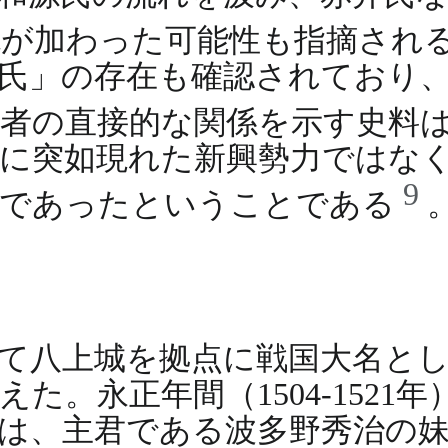
色が加わった可能性も指摘され
氏」の存在も確認されており
両者の直接的な関係を示す史料
に突如現れた新興勢力ではな
9
主であったということである
て八上城を拠点に戦国大名と
た。永正年間（1504-1521
は、主君である波多野秀治の