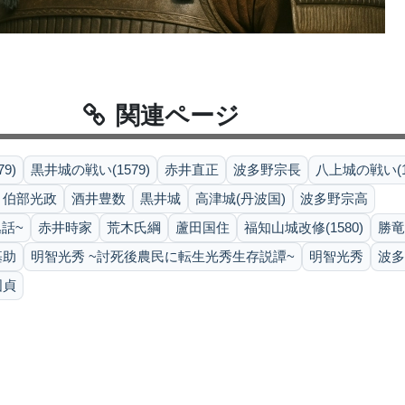
関連ページ
9)
黒井城の戦い(1579)
赤井直正
波多野宗長
八上城の戦い(15
々伯部光政
酒井豊数
黒井城
高津城(丹波国)
波多野宗高
話~
赤井時家
荒木氏綱
蘆田国住
福知山城改修(1580)
勝竜
基助
明智光秀 ~討死後農民に転生光秀生存説譚~
明智光秀
波多
国貞