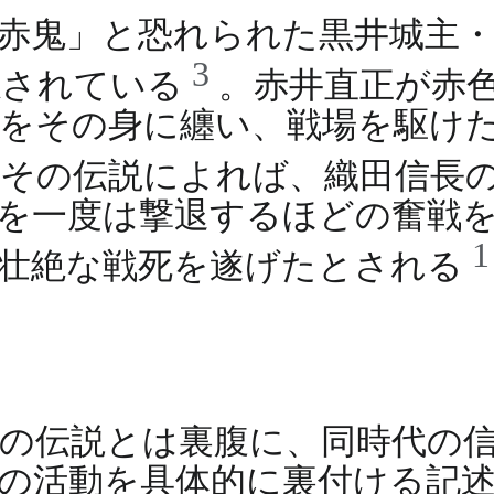
赤鬼」と恐れられた黒井城主・
3
憶されている
。赤井直正が赤
をその身に纏い、戦場を駆け
。その伝説によれば、織田信長
を一度は撃退するほどの奮戦
、壮絶な戦死を遂げたとされる
の伝説とは裏腹に、同時代の
の活動を具体的に裏付ける記