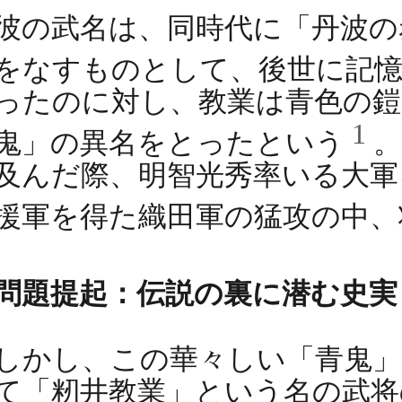
彼の武名は、同時代に「丹波の
をなすものとして、後世に記
ったのに対し、教業は青色の鎧
1
鬼」の異名をとったという
及んだ際、明智光秀率いる大軍
援軍を得た織田軍の猛攻の中
問題提起：伝説の裏に潜む史実
しかし、この華々しい「青鬼」
て「籾井教業」という名の武将