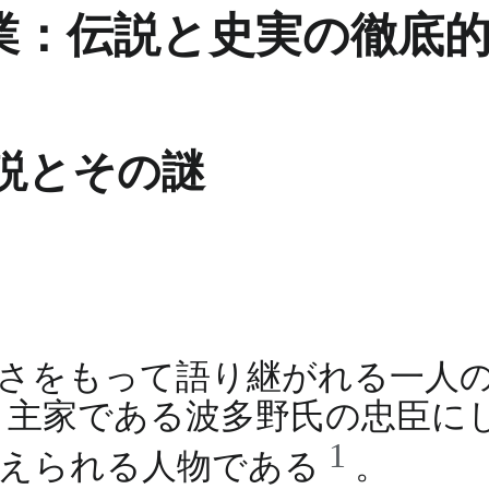
業：伝説と史実の徹底
説とその謎
さをもって語り継がれる一人
。主家である波多野氏の忠臣に
1
伝えられる人物である
。