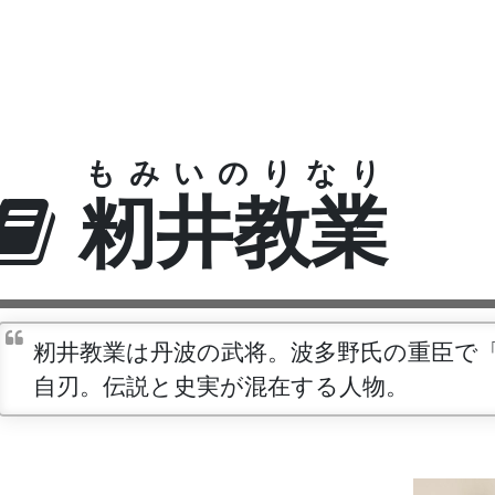
もみいのりなり
籾井教業
籾井教業は丹波の武将。波多野氏の重臣で
自刃。伝説と史実が混在する人物。