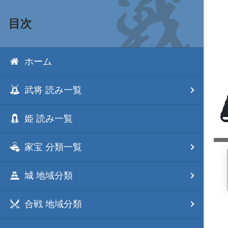
目次
ホーム
武将 読み一覧
姫 読み一覧
家宝 分類一覧
城 地域分類
合戦 地域分類