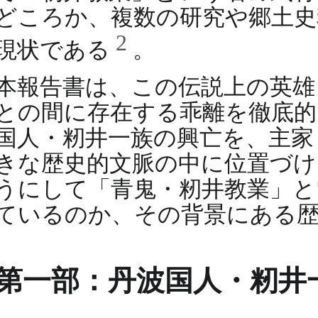
どころか、複数の研究や郷土史
2
現状である
。
本報告書は、この伝説上の英雄
との間に存在する乖離を徹底的
国人・籾井一族の興亡を、主家
きな歴史的文脈の中に位置づけ
うにして「青鬼・籾井教業」と
ているのか、その背景にある
第一部：丹波国人・籾井