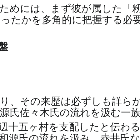
ためには、まず彼が属した「
あったかを多角的に把握する必
盤
り、その来歴は必ずしも詳ら
源氏佐々木氏の流れを汲む一
周辺十五ヶ村を支配したと伝わ
和源氏の流れを汲み、赤井氏