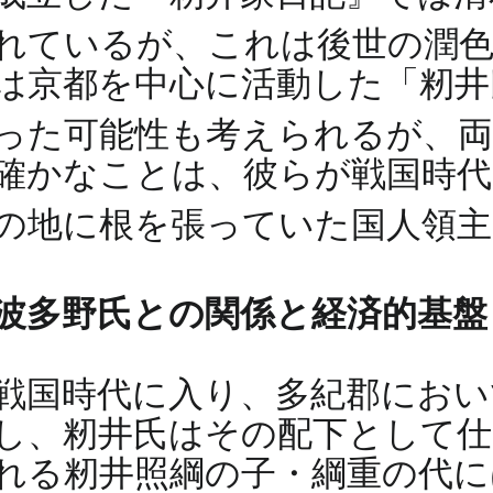
れているが、これは後世の潤
は京都を中心に活動した「籾井
った可能性も考えられるが、
確かなことは、彼らが戦国時代
の地に根を張っていた国人領
波多野氏との関係と経済的基盤
戦国時代に入り、多紀郡におい
し、籾井氏はその配下として仕え
れる籾井照綱の子・綱重の代に