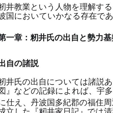
籾井教業という人物を理解する
波国においていかなる存在で
第一章：籾井氏の出自と勢力基
出自の諸説
籾井氏の出自については諸説あ
図』などの記録によれば、宇多
に仕え、丹波国多紀郡の福住
成立した『籾井家日記』では清