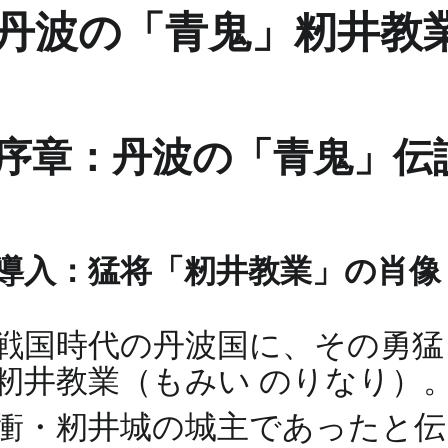
丹波の「青鬼」籾井教
序章：丹波の「青鬼」伝
導入：猛将「籾井教業」の肖像
戦国時代の丹波国に、その勇猛
籾井教業（もみい のりなり）
衝・籾井城の城主であったと