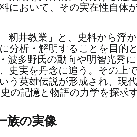
料において、その実在性自体
「籾井教業」と、史料から浮
に分析・解明することを目的
・波多野氏の動向や明智光秀に
、史実を丹念に追う。その上
いう英雄伝説が形成され、現
歴史の記憶と物語の力学を探求
一族の実像