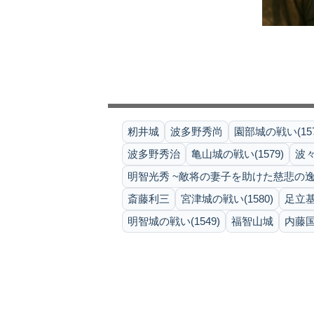
籾井城
波多野秀尚
園部城の戦い(157
波多野秀治
亀山城の戦い(1579)
波
明智光秀 ~敵将の妻子を助けた慈悲の逸
斎藤利三
宮津城の戦い(1580)
足立
明智城の戦い(1549)
福智山城
内藤