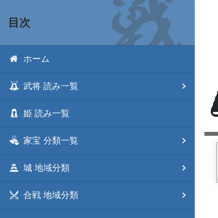
目次
ホーム
武将 読み一覧
姫 読み一覧
家宝 分類一覧
城 地域分類
合戦 地域分類