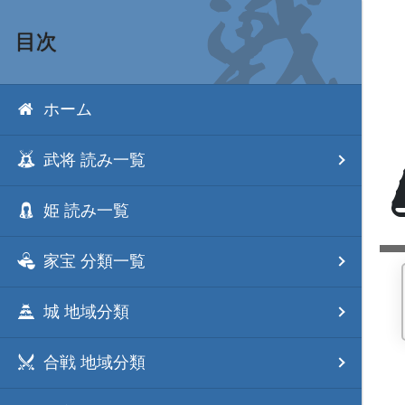
目次
ホーム
武将 読み一覧
姫 読み一覧
家宝 分類一覧
城 地域分類
合戦 地域分類