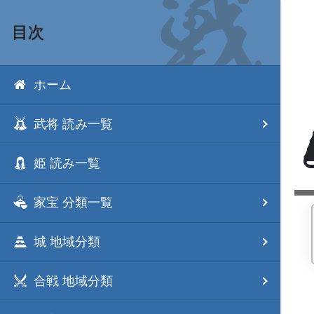
目次
ホーム
武将 読み一覧
姫 読み一覧
家宝 分類一覧
城 地域分類
合戦 地域分類