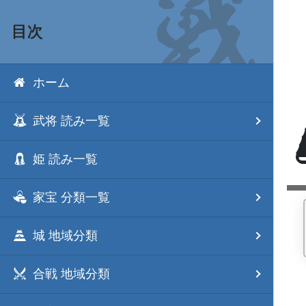
目次
ホーム
武将 読み一覧
姫 読み一覧
家宝 分類一覧
城 地域分類
合戦 地域分類