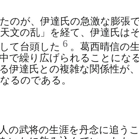
たのが、伊達氏の急激な膨張
天文の乱」を経て、伊達氏は
6
として台頭した
。葛西晴信の
中で繰り広げられることにな
る伊達氏との複雑な関係性が
になるのである。
人の武将の生涯を丹念に追う