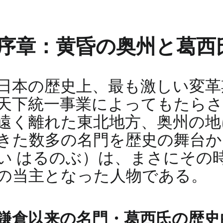
序章：黄昏の奥州と葛西
日本の歴史上、最も激しい変革
天下統一事業によってもたらさ
遠く離れた東北地方、奥州の地
きた数多の名門を歴史の舞台か
い はるのぶ）は、まさにその
の当主となった人物である。
鎌倉以来の名門・葛西氏の歴史