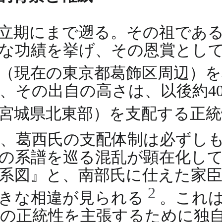
立期にまで遡る。その祖であ
な功績を挙げ、その恩賞とし
（現在の東京都葛飾区周辺）
、その出自の高さは、以後約4
宮城県北東部）を支配する正
、葛西氏の支配体制は必ずし
の系譜を巡る混乱が顕在化し
系図』と、南部氏に仕えた家
2
大きな相違が見られる
。これ
の正統性を主張するために独