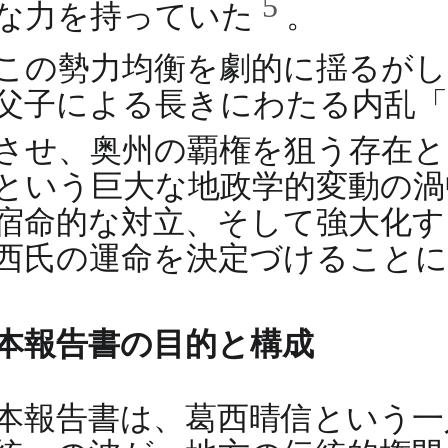
5
な力を持っていた
。
この勢力均衡を劇的に揺るがし
父子による長きにわたる内乱「
させ、奥州の覇権を狙う存在
という巨大な地政学的変動の渦
宿命的な対立、そして強大化す
西氏の運命を決定づけること
本報告書の目的と構成
本報告書は、葛西晴信という一