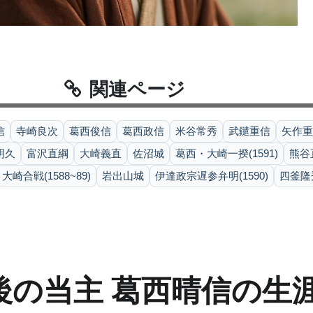
関連ページ
信
寺崎良次
葛西俊信
葛西政信
米谷常秀
武鑓重信
矢作重
明久
富沢直綱
大崎義直
佐沼城
葛西・大崎一揆(1591)
熊谷
大崎合戦(1588~89)
岩出山城
伊達政宗遅参弁明(1590)
四釜隆
後の当主 葛西晴信の生