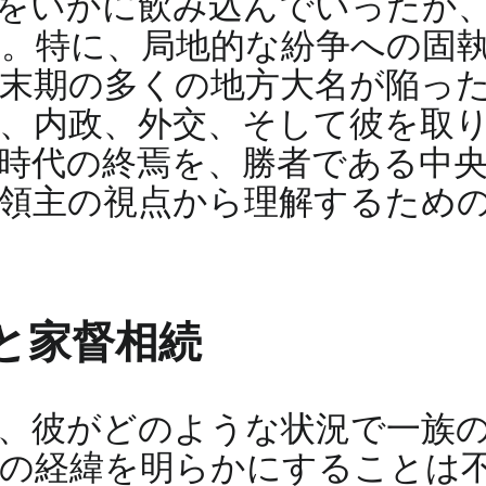
をいかに飲み込んでいったか
。特に、局地的な紛争への固
末期の多くの地方大名が陥っ
、内政、外交、そして彼を取
時代の終焉を、勝者である中
領主の視点から理解するため
と家督相続
、彼がどのような状況で一族
続の経緯を明らかにすることは