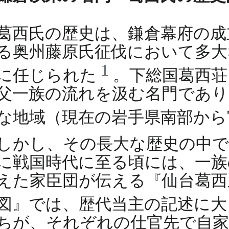
葛西氏の歴史は、鎌倉幕府の成
る奥州藤原氏征伐において多大
1
に任じられた
。下総国葛西荘
父一族の流れを汲む名門であり
な地域（現在の岩手県南部から
しかし、その長大な歴史の中で
に戦国時代に至る頃には、一族
えた家臣団が伝える『仙台葛西
図』では、歴代当主の記述に
ちが、それぞれの仕官先で自家