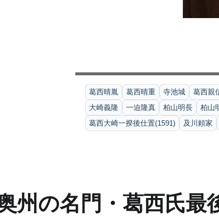
葛西晴胤
葛西晴重
寺池城
葛西親
大崎義隆
一迫隆真
柏山明長
柏山
葛西大崎一揆後仕置(1591)
及川頼家
奥州の名門・葛西氏最