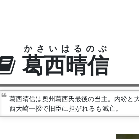
かさいはるのぶ
葛西晴信
葛西晴信は奥州葛西氏最後の当主。内紛と
西大崎一揆で旧臣に担がれるも滅亡。