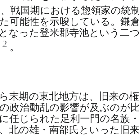
に、戦国期における惣領家の統
た可能性を示唆している。鎌
となった登米郡寺池という二
2
る
。
から末期の東北地方は、旧来の
の政治動乱の影響が及ぶのが
に任じられた足利一門の名族
、北の雄・南部氏といった旧