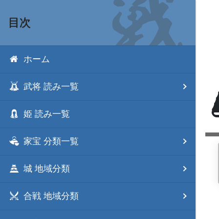
目次
ホーム
武将 読み一覧
姫 読み一覧
家宝 分類一覧
城 地域分類
合戦 地域分類