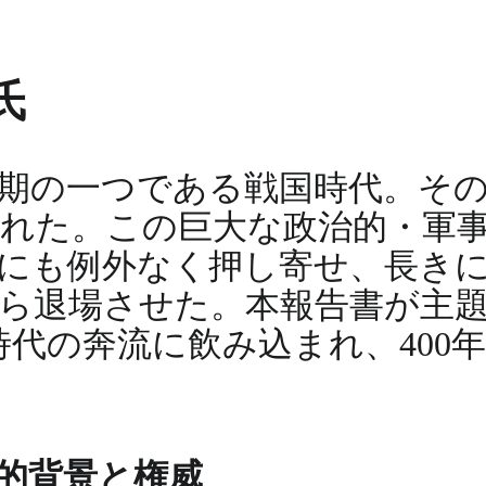
氏
期の一つである戦国時代。そ
れた。この巨大な政治的・軍
にも例外なく押し寄せ、長き
ら退場させた。本報告書が主
時代の奔流に飲み込まれ、400
的背景と権威