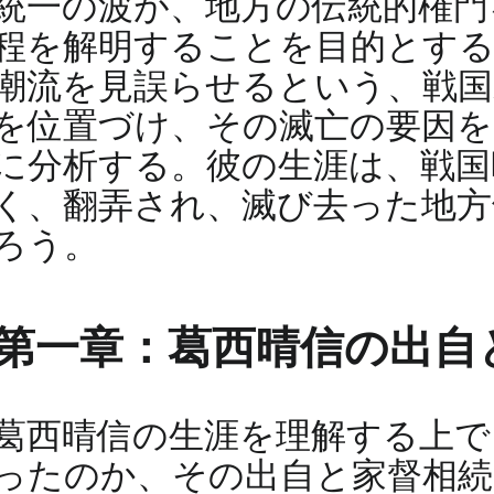
統一の波が、地方の伝統的権門
程を解明することを目的とする
潮流を見誤らせるという、戦国
を位置づけ、その滅亡の要因を
に分析する。彼の生涯は、戦国
く、翻弄され、滅び去った地方
ろう。
第一章：葛西晴信の出自
葛西晴信の生涯を理解する上で
ったのか、その出自と家督相