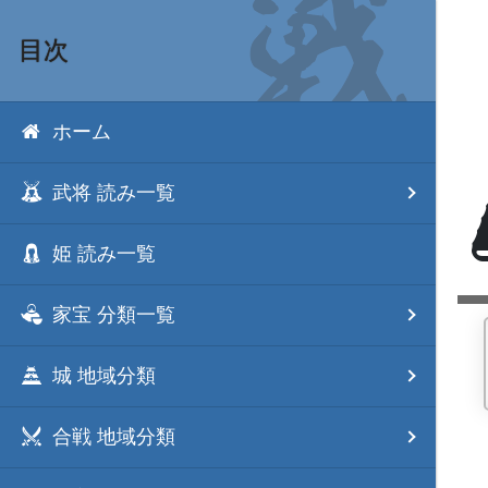
目次
ホーム
武将 読み一覧
姫 読み一覧
家宝 分類一覧
城 地域分類
合戦 地域分類