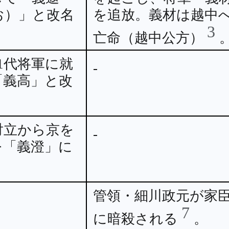
お）」と改名
を追放。義材は越中
3
亡命（越中公方）
11代将軍に就
-
「義高」と改
対立から京を
-
を「義澄」に
。
管領・細川政元が家
7
に暗殺される
。