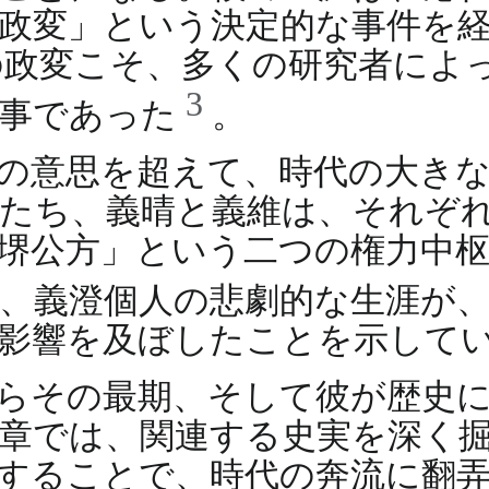
政変」という決定的な事件を
の政変こそ、多くの研究者によ
3
来事であった
。
の意思を超えて、時代の大き
たち、義晴と義維は、それぞ
堺公方」という二つの権力中
、義澄個人の悲劇的な生涯が
影響を及ぼしたことを示して
らその最期、そして彼が歴史
章では、関連する史実を深く
することで、時代の奔流に翻