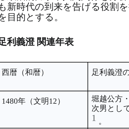
も新時代の到来を告げる役割を
を目的とする。
足利義澄 関連年表
西暦（和暦）
足利義澄
堀越公方
1480年（文明12）
次男とし
1
。