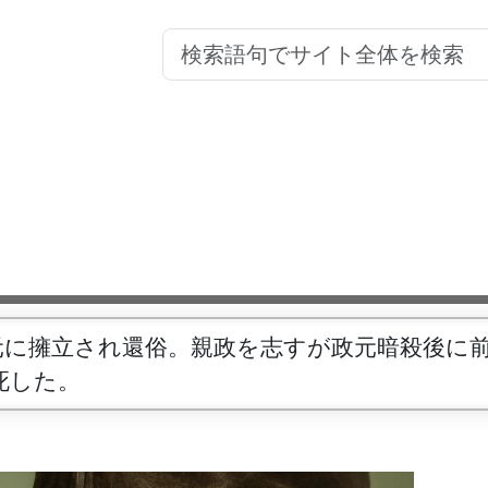
元に擁立され還俗。親政を志すが政元暗殺後に
死した。