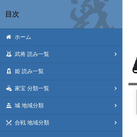
目次
ホーム
武将 読み一覧
姫 読み一覧
家宝 分類一覧
城 地域分類
合戦 地域分類