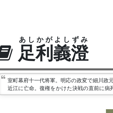
あしかがよしずみ
足利義澄
室町幕府十一代将軍。明応の政変で細川政
近江に亡命。復権をかけた決戦の直前に病