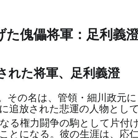
げた傀儡将軍：足利義
された将軍、足利義澄
澄。その名は、管領・細川政元
に追放された悲運の人物とし
なる権力闘争の駒として片付
ことになる。彼の生涯は、応