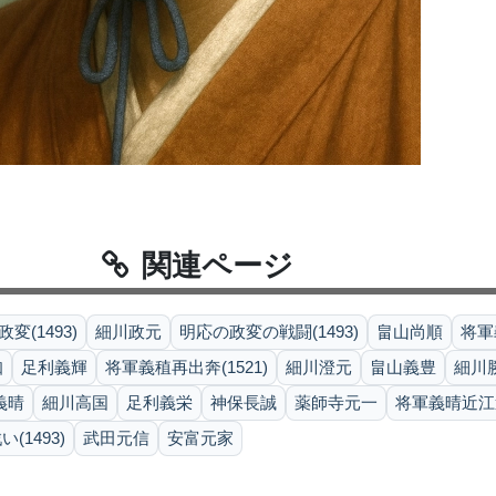
関連ページ
変(1493)
細川政元
明応の政変の戦闘(1493)
畠山尚順
将軍
知
足利義輝
将軍義稙再出奔(1521)
細川澄元
畠山義豊
細川
義晴
細川高国
足利義栄
神保長誠
薬師寺元一
将軍義晴近江遷
(1493)
武田元信
安富元家