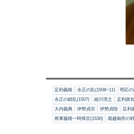
足利義稙
永正の乱(1508~11)
明応の政
永正の錯乱(1507)
細川澄之
足利政
大内義興
伊勢貞宗
伊勢貞陸
足利
将軍義晴一時帰京(1530)
堀越御所の戦い