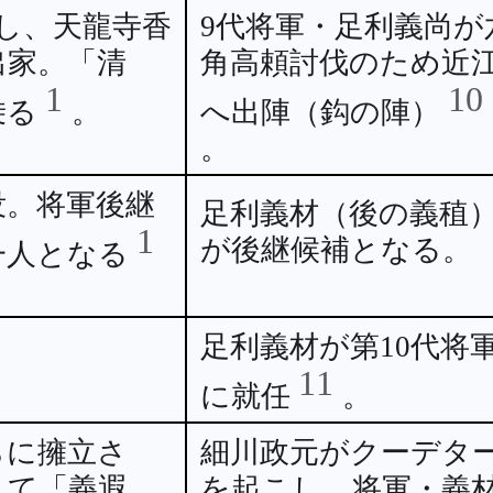
し、天龍寺香
9代将軍・足利義尚が
出家。「清
角高頼討伐のため近
1
10
乗る
。
へ出陣（鈎の陣）
。
没。将軍後継
足利義材（後の義稙
1
が後継候補となる。
一人となる
足利義材が第10代将
11
に就任
。
らに擁立さ
細川政元がクーデタ
して「義遐
を起こし、将軍・義