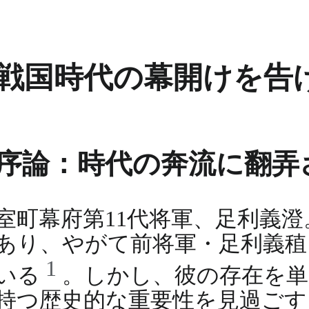
戦国時代の幕開けを告
序論：時代の奔流に翻弄
室町幕府第11代将軍、足利義
あり、やがて前将軍・足利義稙
1
いる
。しかし、彼の存在を単
持つ歴史的な重要性を見過ごす