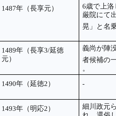
6歳で上洛
1487年（長享元）
厳院にて
晃」と名
義尚が陣
1489年（長享3/延徳
元）
者候補の
。
1490年（延徳2）
-
細川政元
1493年（明応2）
れ、還俗