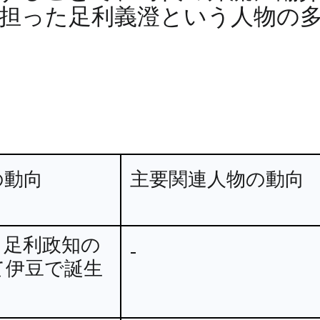
担った足利義澄という人物の
の動向
主要関連人物の動向
・足利政知の
-
て伊豆で誕生