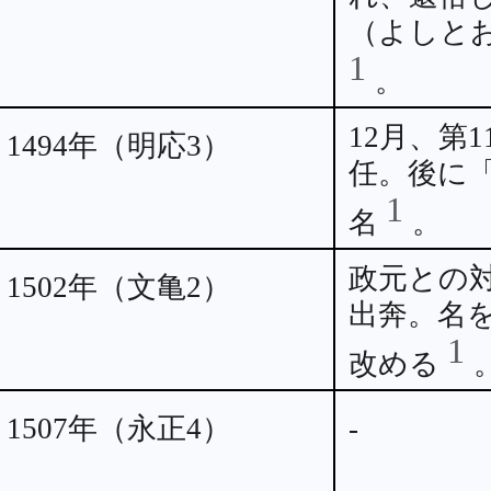
（よしと
1
。
12月、第
1494年（明応3）
任。後に
1
名
。
政元との
1502年（文亀2）
出奔。名
1
改める
1507年（永正4）
-