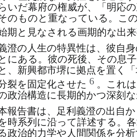
らいだ幕府の権威が、「明応の
そのものと重なっている。こ
始期と見なされる画期的な出
義澄の人生の特異性は、彼自身
とにある。彼の死後、その息子
と、新興都市堺に拠点を置く「
6
分裂を固定化させた
。これは
の政治構造に長期的かつ深刻な
本報告書は、足利義澄の出自か
を時系列に沿って詳述する。各
る政治的力学や人間関係を分析