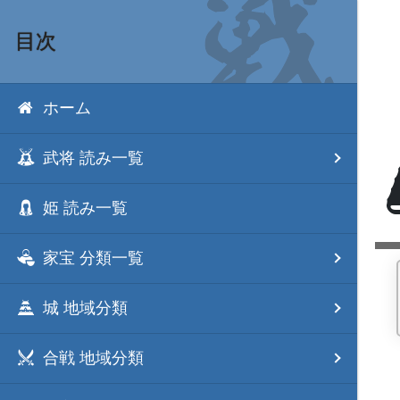
目次
ホーム
武将 読み一覧
姫 読み一覧
家宝 分類一覧
城 地域分類
合戦 地域分類