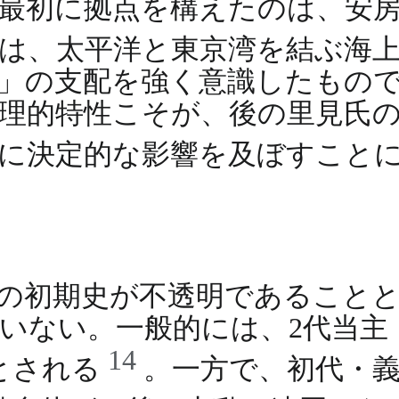
最初に拠点を構えたのは、安
は、太平洋と東京湾を結ぶ海
」の支配を強く意識したもの
理的特性こそが、後の里見氏
涯に決定的な影響を及ぼすこと
の初期史が不透明であること
いない。一般的には、2代当主
14
とされる
。一方で、初代・