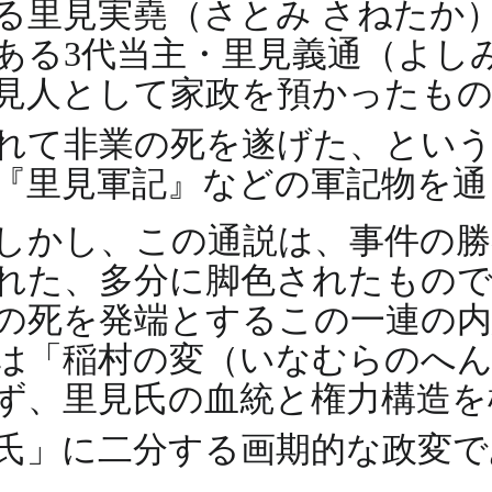
る里見実堯（さとみ さねたか
ある3代当主・里見義通（よし
見人として家政を預かったもの
れて非業の死を遂げた、とい
『里見軍記』などの軍記物を通
しかし、この通説は、事件の勝
れた、多分に脚色されたもので
の死を発端とするこの一連の
は「稲村の変（いなむらのへん
ず、里見氏の血統と権力構造を
氏」に二分する画期的な政変