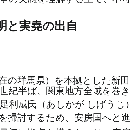
明と実堯の出自
在の群馬県）を本拠とした新
5世紀半ば、関東地方全域を巻
足利成氏（あしかが しげうじ
力を掃討するため、安房国へと