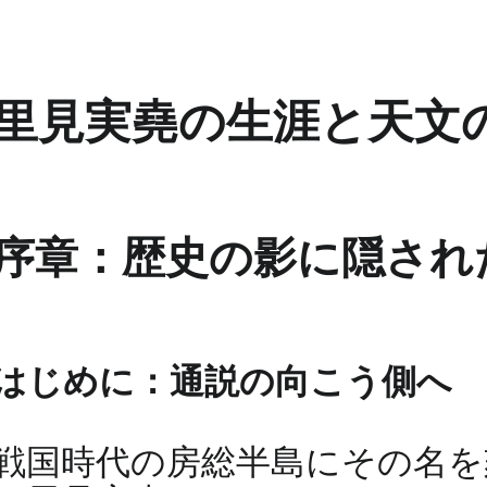
里見実堯の生涯と天文
序章：歴史の影に隠され
はじめに：通説の向こう側へ
戦国時代の房総半島にその名を