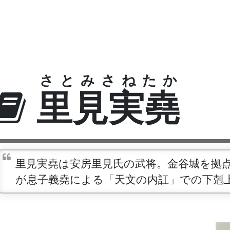
さとみさねたか
里見実堯
里見実堯は安房里見氏の武将。金谷城を拠
が息子義堯による「天文の内訌」での下剋