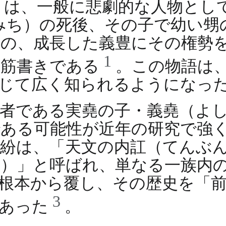
）は、一般に悲劇的な人物とし
みち）の死後、その子で幼い甥
の、成長した義豊にその権勢
1
う筋書きである
。この物語は
じて広く知られるようになっ
者である実堯の子・義堯（よ
ある可能性が近年の研究で強
内紛は、「天文の内訌（てんぶ
）」と呼ばれ、単なる一族内
根本から覆し、その歴史を「前
3
であった
。