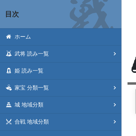
目次
ホーム
武将 読み一覧
姫 読み一覧
家宝 分類一覧
城 地域分類
合戦 地域分類