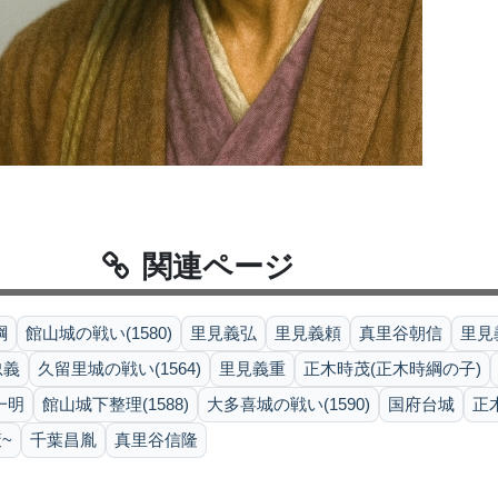
関連ページ
綱
館山城の戦い(1580)
里見義弘
里見義頼
真里谷朝信
里見
忠義
久留里城の戦い(1564)
里見義重
正木時茂(正木時綱の子)
一明
館山城下整理(1588)
大多喜城の戦い(1590)
国府台城
正
~
千葉昌胤
真里谷信隆