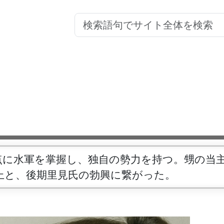
点に水軍を掌握し、独自の勢力を持つ。甥の当
上と、後期里見氏の勃興に繋がった。