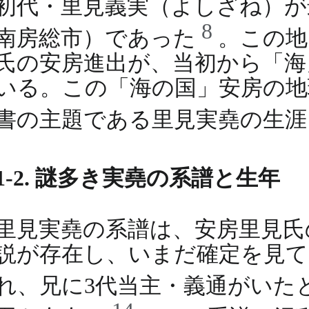
初代・里見義実（よしざね）が
8
南房総市）であった
。この地
氏の安房進出が、当初から「海
いる。この「海の国」安房の地
書の主題である里見実堯の生
1-2. 謎多き実堯の系譜と生年
里見実堯の系譜は、安房里見氏
説が存在し、いまだ確定を見て
れ、兄に3代当主・義通がいた