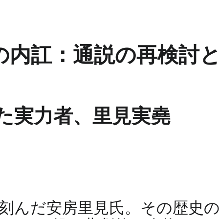
の内訌：通説の再検討
た実力者、里見実堯
刻んだ安房里見氏。その歴史の