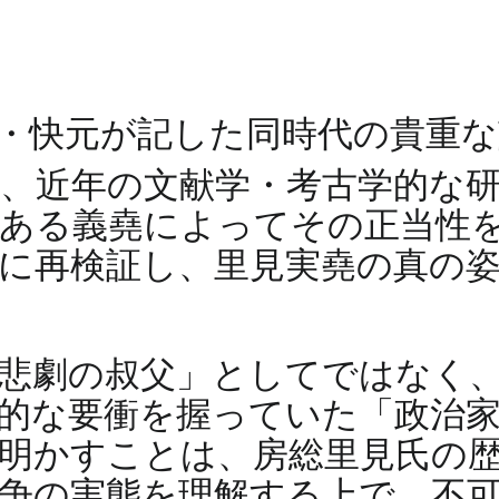
・快元が記した同時代の貴重な
や、近年の文献学・考古学的な
である義堯によってその正当性
に再検証し、里見実堯の真の
悲劇の叔父」としてではなく
的な要衝を握っていた「政治
明かすことは、房総里見氏の
争の実態を理解する上で、不