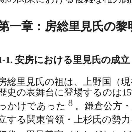
第一章：房総里見氏の黎
1-1. 安房における里見氏の成立
房総里見氏の祖は、上野国（現
歴史の表舞台に登場するのは1
8
っかけであった
。鎌倉公方・
立する関東管領・上杉氏の勢