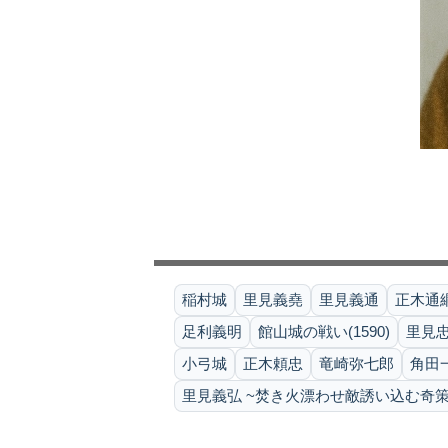
稲村城
里見義堯
里見義通
正木通
足利義明
館山城の戦い(1590)
里見
小弓城
正木頼忠
竜崎弥七郎
角田
里見義弘 ~焚き火漂わせ敵誘い込む奇策