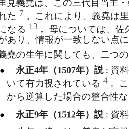
里見義堯は、この三代目当主・
7
れた
。これにより、義堯は里
13
になる
。母については、佐
があり、情報が一致しない点に
義堯の生年に関しても、二つの
永正4年（1507年）説
: 資
4
いて有力視されている
。こ
から逆算した場合の整合性
永正9年（1512年）説
: 資