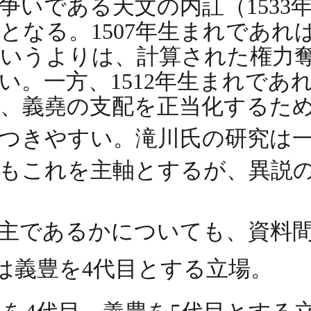
いである天文の内訌（1533年-
なる。1507年生まれであれば
いうよりは、計算された権力
。一方、1512年生まれであれ
、義堯の支配を正当化するた
つきやすい。滝川氏の研究は一次
もこれを主軸とするが、異説
主であるかについても、資料
は義豊を4代目とする立場。