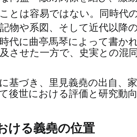
ことは容易ではない。同時代
記物や系図、そして近代以降
時代に曲亭馬琴によって書か
及させた一方で、史実との混
に基づき、里見義堯の出自、家
て後世における評価と研究動
における義堯の位置