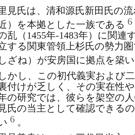
里見氏は、清和源氏新田氏の流
6
近）を本拠とした一族である
の乱（1455年-1483年）
立する関東管領上杉氏の勢力圏
しざね）が安房国に拠点を築
しかし、この初代義実および二
裏付けが乏しく、その実在性や
年の研究では、彼らを架空の人
見氏の当主として確認できるの
6
い
。