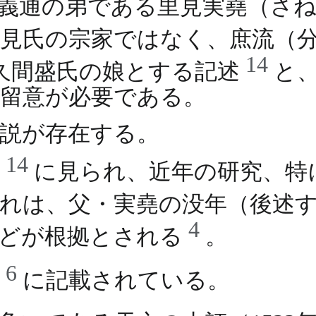
義通の弟である里見実堯（さ
見氏の宗家ではなく、庶流（
14
久間盛氏の娘とする記述
と
留意が必要である。
説が存在する。
14
料
に見られ、近年の研究、特
れは、父・実堯の没年（後述する
4
などが根拠とされる
。
6
料
に記載されている。