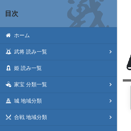
目次
ホーム
武将 読み一覧
姫 読み一覧
家宝 分類一覧
城 地域分類
合戦 地域分類