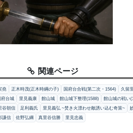
関連ページ
実堯
正木時茂(正木時綱の子)
国府台合戦(第二次・1564)
久留里
国府台城
里見義康
館山城
館山城下整理(1588)
館山城の戦い(15
里谷朝信
足利義氏
里見義弘 ~焚き火漂わせ敵誘い込む奇策~
杉謙信
佐野弘綱
真里谷信勝
里見忠義