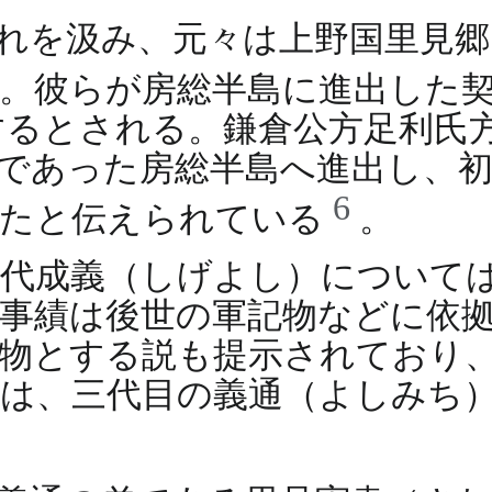
れを汲み、元々は上野国里見郷
。彼らが房総半島に進出した契
に関連するとされる。鎌倉公方足利
であった房総半島へ進出し、
6
いたと伝えられている
。
代成義（しげよし）について
事績は後世の軍記物などに依
物とする説も提示されており
は、三代目の義通（よしみち