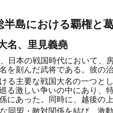
総半島における覇権と
国大名、里見義堯
、日本の戦国時代において、
名を刻んだ武将である。彼の
おける主要な戦国大名の一つと
巡る激しい争いの中にあり、
係にあった。同時に、越後の
雑な同盟・敵対関係を結び、激