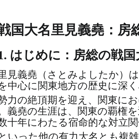
戦国大名里見義堯：房
1. はじめに：房総の戦
里見義堯（さとみよしたか）は
を中心に関東地方の歴史に深く
勢力の絶頂期を迎え、関東に
。義堯の生涯は、関東の覇権を
数十年にわたる宿命的な対立関
といった他の有力大名とも複