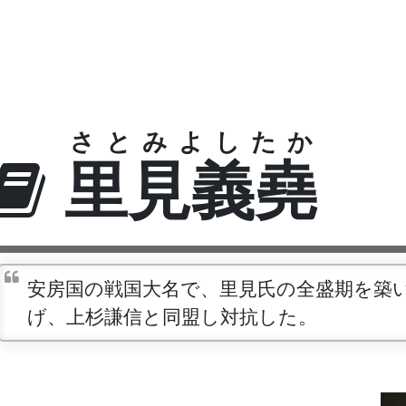
さとみよしたか
里見義堯
安房国の戦国大名で、里見氏の全盛期を築
げ、上杉謙信と同盟し対抗した。