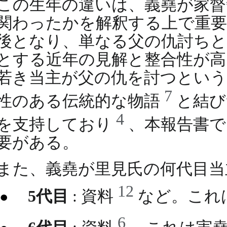
この生年の違いは、義堯が家督争
関わったかを解釈する上で重要と
後となり、単なる父の仇討ちと
とする近年の見解と整合性が高い
若き当主が父の仇を討つという
7
性のある伝統的な物語
と結び
4
を支持しており
、本報告書で
要がある。
また、義堯が里見氏の何代目当
12
5代目
: 資料
など。これ
6