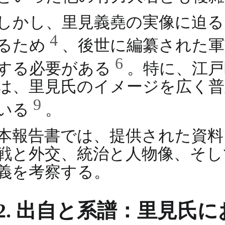
しかし、里見義堯の実像に迫る
4
るため
、後世に編纂された軍
6
する必要がある
。特に、江戸
は、里見氏のイメージを広く普
9
いる
。
本報告書では、提供された資料
戦と外交、統治と人物像、そし
義を考察する。
2. 出自と系譜：里見氏