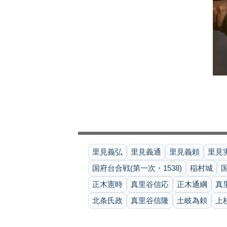
里見義弘
里見義通
里見義頼
里見
国府台合戦(第一次・1538)
稲村城
正木憲時
真里谷信応
正木通綱
真
北条氏政
真里谷信隆
土岐為頼
上