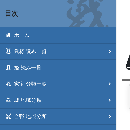
目次
ホーム
武将 読み一覧
姫 読み一覧
家宝 分類一覧
城 地域分類
合戦 地域分類