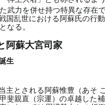
した武力を併せ持つ特異な存在
戦国乱世における阿蘇氏の行動
となる。
と阿蘇大宮司家
誕生
代当主とされる阿蘇惟豊（あそ 
甲斐親直（宗運）の卓越した