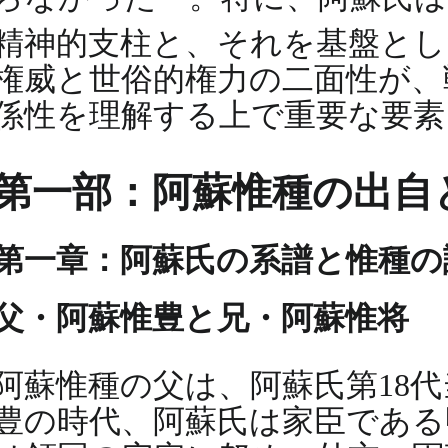
精神的支柱と、それを基盤と
権威と世俗的権力の二面性が、
係性を理解する上で重要な要素
第一部：阿蘇惟種の出自
第一章：阿蘇氏の系譜と惟種の
父・阿蘇惟豊と兄・阿蘇惟将
阿蘇惟種の父は、阿蘇氏第18
豊の時代、阿蘇氏は家臣である