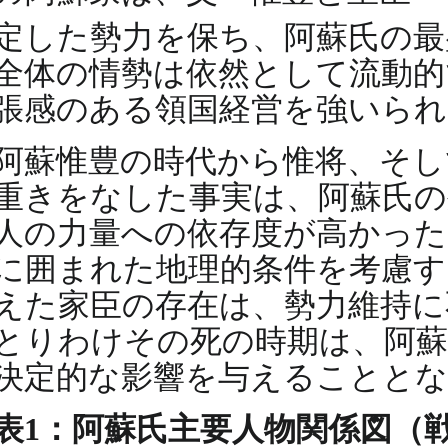
定した勢力を保ち、阿蘇氏の
全体の情勢は依然として流動的
張感のある領国経営を強いら
阿蘇惟豊の時代から惟将、そし
重きをなした事実は、阿蘇氏の
人の力量への依存度が高かった
に囲まれた地理的条件を考慮す
えた家臣の存在は、勢力維持に
とりわけその死の時期は、阿蘇
決定的な影響を与えることとな
表1：阿蘇氏主要人物関係図（