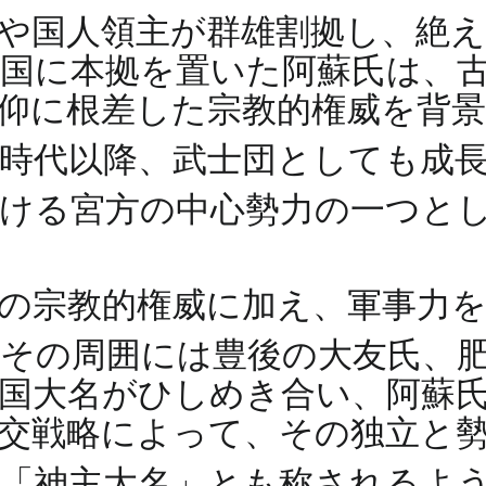
や国人領主が群雄割拠し、絶
国に本拠を置いた阿蘇氏は、
仰に根差した宗教的権威を背
時代以降、武士団としても成
おける宮方の中心勢力の一つと
の宗教的権威に加え、軍事力
その周囲には豊後の大友氏、
国大名がひしめき合い、阿蘇
交戦略によって、その独立と
は「神主大名」とも称されるよ