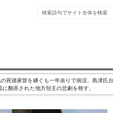
兄の死後家督を継ぐも一年余りで病没。島津氏
流に翻弄された地方領主の悲劇を映す。