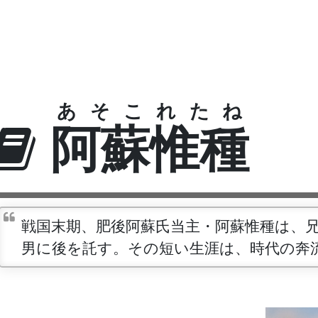
あそこれたね
阿蘇惟種
戦国末期、肥後阿蘇氏当主・阿蘇惟種は、
男に後を託す。その短い生涯は、時代の奔