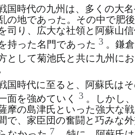
戦国時代の九州は、多くの大名
乱の地であった。その中で肥後
を司り、広大な社領と阿蘇山信
3
を持った名門であった
。鎌倉
方として菊池氏と共に九州に
。
戦国時代に至ると、阿蘇氏はそ
3
一面を強めていく
。しかし、
薩摩の島津氏といった強大な戦
間で、家臣団の奮闘と巧みな外
7
らなかった
。特に、阿蘇氏