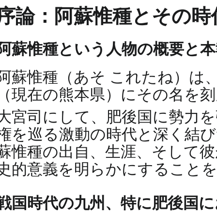
序論：阿蘇惟種とその時
阿蘇惟種という人物の概要と本
阿蘇惟種（あそ これたね）は
（現在の熊本県）にその名を刻
大宮司にして、肥後国に勢力
権を巡る激動の時代と深く結び
蘇惟種の出自、生涯、そして彼
史的意義を明らかにすること
戦国時代の九州、特に肥後国に