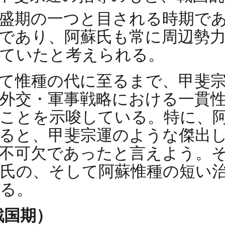
最盛期の一つと目される時期で
であり、阿蘇氏も常に周辺勢
れていたと考えられる。
て惟種の代に至るまで、甲斐
外交・軍事戦略における一貫
ことを示唆している。特に、
ると、甲斐宗運のような傑出
不可欠であったと言えよう。
氏の、そして阿蘇惟種の短い
る。
戦国期）