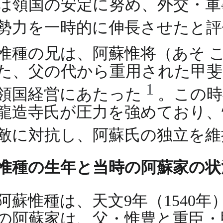
は領国の安定に努め、外交・軍
勢力を一時的に伸長させたと
惟種の兄は、阿蘇惟将（あそ 
た、父の代から重用された甲斐
1
領国経営にあたった
。この時
龍造寺氏が圧力を強めており、
敵に対抗し、阿蘇氏の独立を
惟種の生年と当時の阿蘇家の状
阿蘇惟種は、天文9年（1540
の阿蘇家は、父・惟豊と重臣・