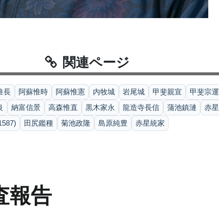
関連ページ
惟長
阿蘇惟時
阿蘇惟憲
内牧城
岩尾城
甲斐親宣
甲斐宗運
良
納富信景
高森惟直
黒木家永
龍造寺長信
蒲池鎮漣
赤星
87)
田尻鑑種
菊池政隆
島原純豊
赤星統家
査報告