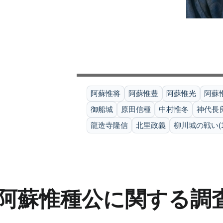
阿蘇惟将
阿蘇惟豊
阿蘇惟光
阿蘇
御船城
原田信種
中村惟冬
神代長
龍造寺隆信
北里政義
柳川城の戦い(15
阿蘇惟種公に関する調