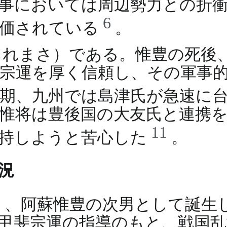
事においては周辺勢力との折
6
評価されている
。
これまさ）である。惟豊の死後
宗運を厚く信頼し、その軍事
期、九州では島津氏が急速に
惟将は豊後国の大友氏と連携
11
維持しようと苦心した
。
況
年）、阿蘇惟豊の次男として誕生
甲斐宗運の指導のもと、戦国