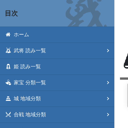
目次
ホーム
武将 読み一覧
姫 読み一覧
家宝 分類一覧
城 地域分類
合戦 地域分類