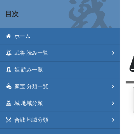
目次
ホーム
武将 読み一覧
姫 読み一覧
家宝 分類一覧
城 地域分類
合戦 地域分類