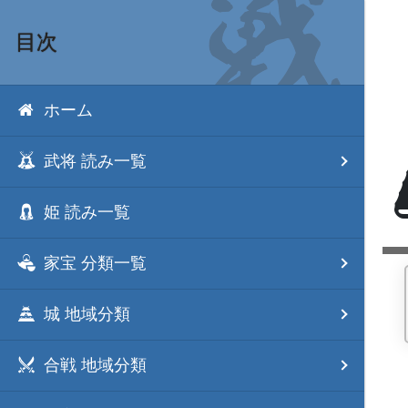
目次
ホーム
武将 読み一覧
姫 読み一覧
家宝 分類一覧
城 地域分類
合戦 地域分類