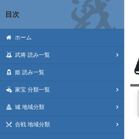
目次
ホーム
武将 読み一覧
姫 読み一覧
家宝 分類一覧
城 地域分類
合戦 地域分類