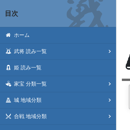
目次
ホーム
武将 読み一覧
姫 読み一覧
家宝 分類一覧
城 地域分類
合戦 地域分類