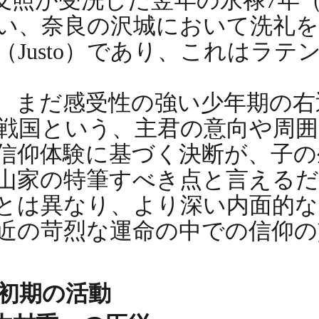
友照が受洗した翌年の永禄7年（1
い、奈良の沢城において洗礼
Justo）であり、これはラテ
、まだ感受性の強い少年期の右
戦国という、主君の意向や周
信仰体験に基づく決断が、子の
山家の特筆すべき点と言える
とは異なり、より深い内面的な
近の苛烈な運命の中での信仰の
初期の活動