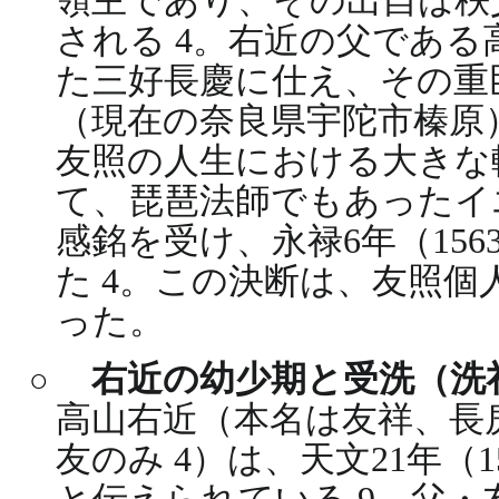
領主であり、その出自は秩
される 4。右近の父であ
た三好長慶に仕え、その重
（現在の奈良県宇陀市榛原
友照の人生における大きな
て、琵琶法師でもあったイ
感銘を受け、永禄6年（15
た 4。この決断は、友照
った。
右近の幼少期と受洗（洗
高山右近（本名は友祥、長
友のみ 4）は、天文21年（