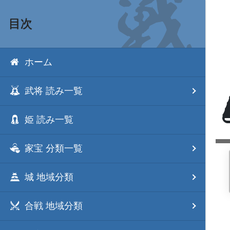
目次
ホーム
武将 読み一覧
姫 読み一覧
家宝 分類一覧
城 地域分類
合戦 地域分類