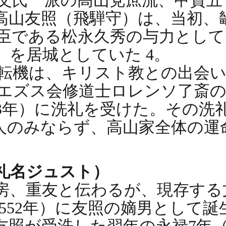
父氏一派の高山党庶流、甲賀五
る高山友照（飛騨守）は、当初、
臣である松永久秀の与力として
）を居城としていた 4。
転機は、キリスト教との出会
エズス会修道士ロレンソ了斎
63年）に洗礼を受けた。その
個人のみならず、高山家全体の
礼名ジュスト）
房、重友と伝わるが、現存する
1552年）に友照の嫡男として誕