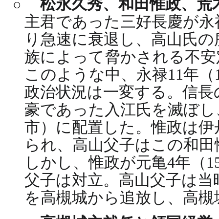
松永久秀、和田惟政、荒
主君であった三好長慶が永禄
り急速に衰退し、高山氏の
族によって脅かされる不安
このような中、永禄11年（
政治状況は一変する。信長
豪であった入江氏を滅ぼし
市）に配置した。惟政は伊
られ、高山父子はこの和田
しかし、惟政が元亀4年（1
父子は対立。高山父子は当
を高槻城から追放し、高槻