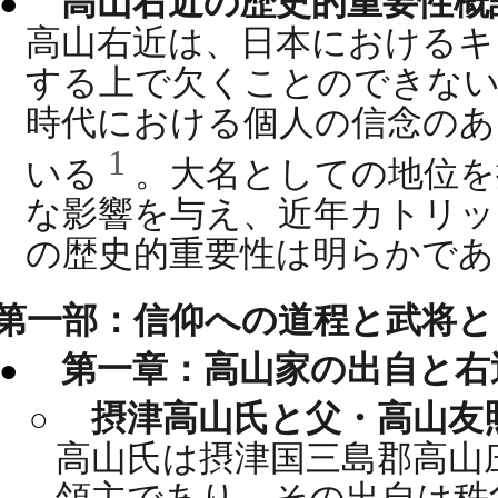
高山右近の歴史的重要性概
高山右近は、日本におけるキ
する上で欠くことのできない
時代における個人の信念のあ
1
いる
。大名としての地位を
な影響を与え、近年カトリッ
の歴史的重要性は明らかであ
第一部：信仰への道程と武将と
第一章：高山家の出自と右
摂津高山氏と父・高山友
高山氏は摂津国三島郡高山