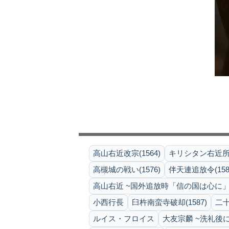
高山右近改宗(1564)
キリシタン右近所領
高槻城の戦い(1576)
伴天連追放令(158
高山右近 ~国外追放時「信の国は心に」
小西行長
臼杵南蛮寺破却(1587)
二十
ルイス・フロイス
大友宗麟 ~洗礼後