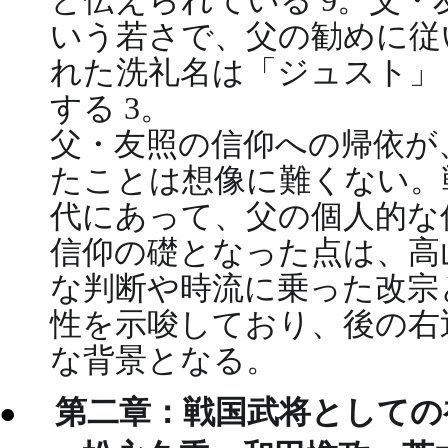
と伝えられている 9。父・
いう若さで、父の勧めに従
れた洗礼名は「ジュスト」（
する 3。
父・友照の信仰への帰依が
たことは想像に難くない。
代にあって、父の個人的な
信仰の礎となった点は、高
な判断や時流に乗った改宗
性を示唆しており、後の右
な背景となる。
第二章：戦国武将としての