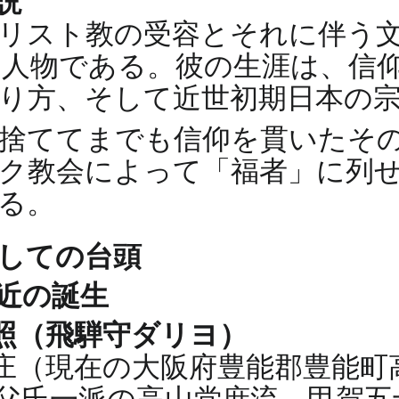
説
リスト教の受容とそれに伴う
人物である。彼の生涯は、信
り方、そして近世初期日本の
捨ててまでも信仰を貫いたそ
ク教会によって「福者」に列
る。
しての台頭
近の誕生
照（飛騨守ダリヨ）
庄（現在の大阪府豊能郡豊能町