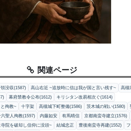
関連ページ
没収(1587)
高山右近 ~追放時に信は我が国と言い残す~
高槻
7)
幕府禁教令公布(1612)
キリシタン改易相次ぐ(1614)
と殉教~
十字架
高槻城下町整備(1586)
茨木城の戦い(1580)
六聖人殉教(1597)
内藤如安
有馬晴信
京都南蛮寺建立(1576)
に寺院を破却し信仰に没頭~
結城忠正
豊後南蛮寺再建(1552)
フ