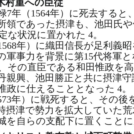
木村重への臣従
7年（1564年）に死去する
所領であった摂津も、池田氏や
定な状況に置かれた 4。
1568年）に織田信長が足利義
の軍事力を背景に第15代将軍
、その直臣である和田惟政を高
丹親興、池田勝正と共に摂津守
惟政に仕えることとなった 4。
573年）に戦死すると、その
時摂津で勢力を拡大していた荒
城を自らの支配下に置くことに成