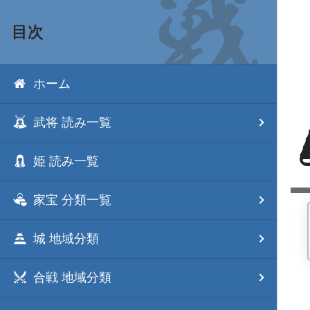
目次
ホーム
武将 読み一覧
姫 読み一覧
家宝 分類一覧
城 地域分類
合戦 地域分類